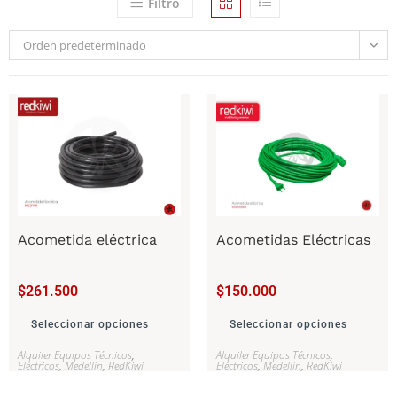
Filtro
Orden predeterminado
Acometida eléctrica
Acometidas Eléctricas
$
261.500
$
150.000
Seleccionar opciones
Seleccionar opciones
Alquiler Equipos Técnicos
,
Alquiler Equipos Técnicos
,
Eléctricos
,
Medellín
,
RedKiwi
Eléctricos
,
Medellín
,
RedKiwi