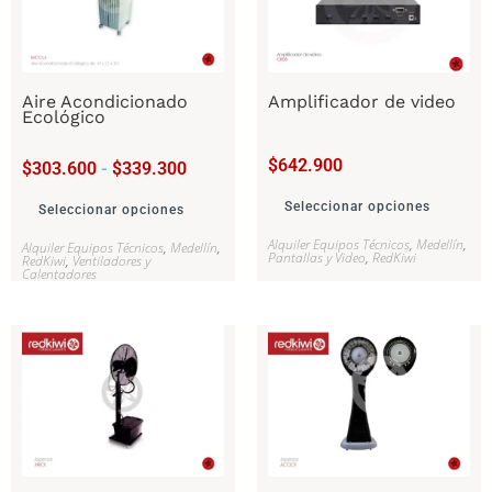
Aire Acondicionado
Amplificador de video
Ecológico
$
642.900
$
303.600
-
$
339.300
Seleccionar opciones
Seleccionar opciones
Alquiler Equipos Técnicos
,
Medellín
,
Alquiler Equipos Técnicos
,
Medellín
,
Pantallas y Video
,
RedKiwi
RedKiwi
,
Ventiladores y
Calentadores