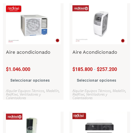
Aire acondicionado
Aire Acondicionado
$
1.046.000
$
185.800
-
$
257.200
Seleccionar opciones
Seleccionar opciones
Alquiler Equipos Técnicos
,
Medellín
,
Alquiler Equipos Técnicos
,
Medellín
,
RedKiwi
,
Ventiladores y
RedKiwi
,
Ventiladores y
Calentadores
Calentadores