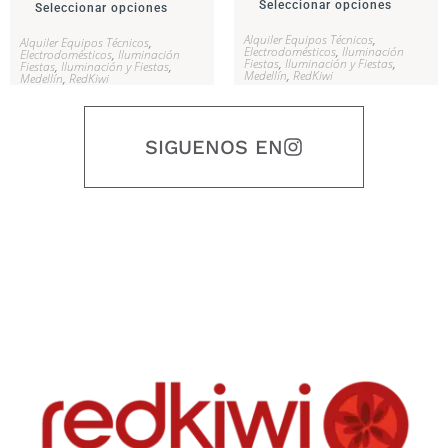
Seleccionar opciones
Seleccionar opciones
Alquiler Equipos Técnicos
,
Alquiler Equipos Técnicos
,
Electrodomésticos
,
Iluminación
Electrodomésticos
,
Iluminación
Fiestas
,
Iluminación y Fiestas
,
Fiestas
,
Iluminación y Fiestas
,
Medellín
,
RedKiwi
Medellín
,
RedKiwi
SIGUENOS EN
Nuestro objetivo es que cada servicio refleje nuestros valores
honestidad, puntualidad, calidad, responsabilidad, creatividad, trabajo
en equipo, sostenibilidad y crecimiento.