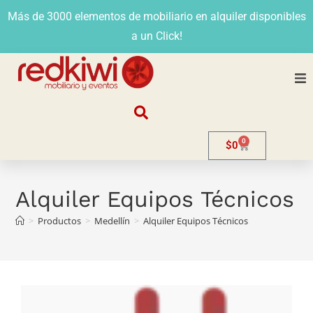
Más de 3000 elementos de mobiliario en alquiler disponibles
a un Click!
Nosotros
0
$
0
Alquiler
Stands
Alquiler Equipos Técnicos
>
Productos
>
Medellín
>
Alquiler Equipos Técnicos
Venta
Evento
Contacto