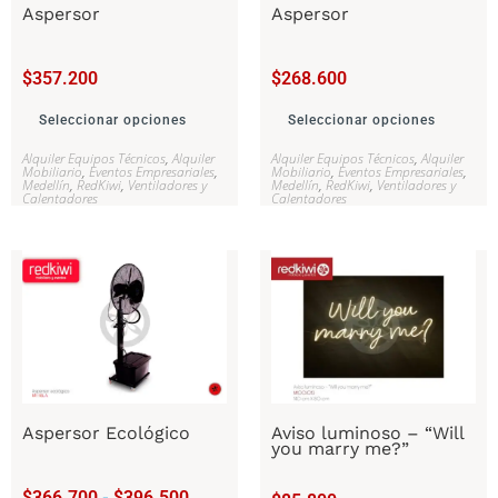
Aspersor
Aspersor
$
357.200
$
268.600
Seleccionar opciones
Seleccionar opciones
Alquiler Equipos Técnicos
,
Alquiler
Alquiler Equipos Técnicos
,
Alquiler
Mobiliario
,
Eventos Empresariales
,
Mobiliario
,
Eventos Empresariales
,
Medellín
,
RedKiwi
,
Ventiladores y
Medellín
,
RedKiwi
,
Ventiladores y
Calentadores
Calentadores
Aspersor Ecológico
Aviso luminoso – “Will
you marry me?”
$
366.700
-
$
396.500