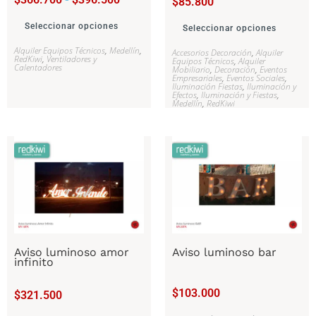
$
85.800
Seleccionar opciones
Seleccionar opciones
Alquiler Equipos Técnicos
,
Medellín
,
Accesorios Decoración
,
Alquiler
RedKiwi
,
Ventiladores y
Equipos Técnicos
,
Alquiler
Calentadores
Mobiliario
,
Decoración
,
Eventos
Empresariales
,
Eventos Sociales
,
Iluminación Fiestas
,
Iluminación y
Efectos
,
Iluminación y Fiestas
,
Medellín
,
RedKiwi
Aviso luminoso amor
Aviso luminoso bar
infinito
$
103.000
$
321.500