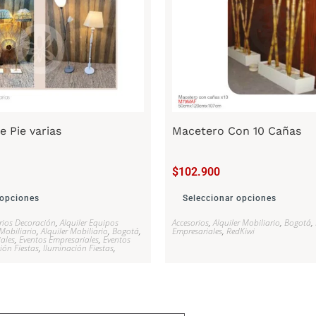
 Pie varias
Macetero Con 10 Cañas
$
102.900
 opciones
Seleccionar opciones
rios Decoración
,
Alquiler Equipos
Accesorios
,
Alquiler Mobiliario
,
Bogotá
,
 Mobiliario
,
Alquiler Mobiliario
,
Bogotá
,
Empresariales
,
RedKiwi
ales
,
Eventos Empresariales
,
Eventos
ión Fiestas
,
Iluminación Fiestas
,