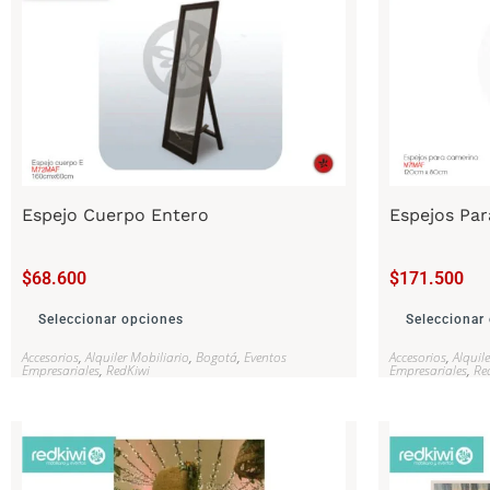
Espejo Cuerpo Entero
Espejos Pa
$
68.600
$
171.500
Seleccionar opciones
Seleccionar
Accesorios
,
Alquiler Mobiliario
,
Bogotá
,
Eventos
Accesorios
,
Alquil
Empresariales
,
RedKiwi
Empresariales
,
Re