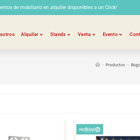
tos de mobiliario en alquiler disponibles a un Click!
sotros
Alquiler
Stands
Venta
Evento
Con
>
Productos
>
Bogo