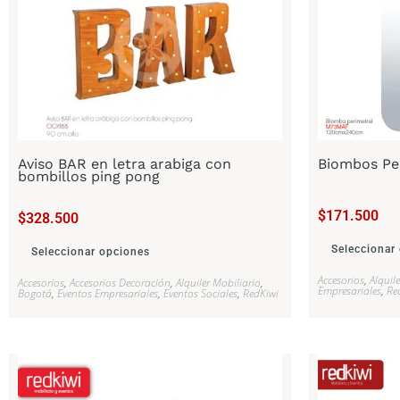
Aviso BAR en letra arabiga con
Biombos Pe
bombillos ping pong
$
171.500
$
328.500
Seleccionar
Seleccionar opciones
Accesorios
,
Alquil
Accesorios
,
Accesorios Decoración
,
Alquiler Mobiliario
,
Empresariales
,
Re
Bogotá
,
Eventos Empresariales
,
Eventos Sociales
,
RedKiwi