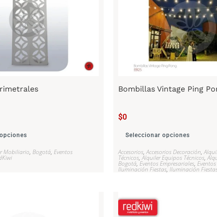
rimetrales
Bombillas Vintage Ping Po
$
0
 opciones
Seleccionar opciones
er Mobiliario
,
Bogotá
,
Eventos
Accesorios
,
Accesorios Decoración
,
Alqui
dKiwi
Técnicos
,
Alquiler Equipos Técnicos
,
Alqu
Bogotá
,
Eventos Empresariales
,
Eventos
Iluminación Fiestas
,
Iluminación Fiesta