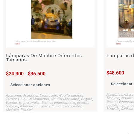
Lámparas De Mimbre Diferentes
Lámparas de
Tamaños
$
48.600
$
24.300
-
$
36.500
Seleccionar
Seleccionar opciones
Accesorios
,
Acceso
Accesorios
,
Accesorios Decoración
,
Alquiler Equipos
Técnicos
,
Alquiler
Técnicos
,
Alquiler Mobiliario
,
Alquiler Mobiliario
,
Bogotá
,
Eventos Empresari
Eventos Empresariales
,
Eventos Empresariales
,
Eventos
Sociales
,
Iluminac
Sociales
,
Iluminación Fiestas
,
Iluminación Fiestas
,
Medellín
,
RedKiwi
Medellín
,
RedKiwi