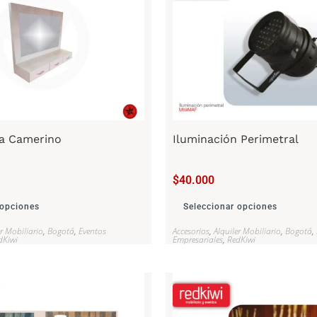
ra Camerino
Iluminación Perimetral
$
40.000
 opciones
Seleccionar opciones
er Mobiliario
,
Bogotá
,
Eventos
Accesorios
,
Alquiler Mobiliario
,
Bogotá
,
dKiwi
Empresariales
,
RedKiwi