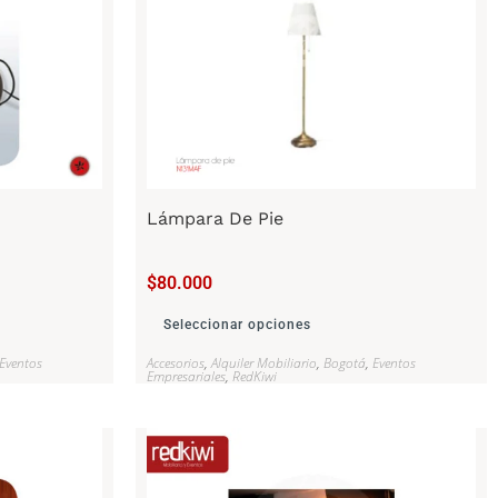
Lámpara De Pie
$
80.000
Seleccionar opciones
Eventos
Accesorios
,
Alquiler Mobiliario
,
Bogotá
,
Eventos
Empresariales
,
RedKiwi