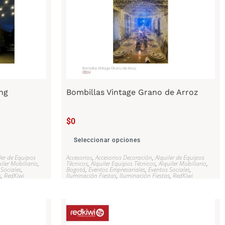
ng
Bombillas Vintage Grano de Arroz
$
0
Seleccionar opciones
ler de Equipos
Accesorios
,
Accesorios Decoración
,
Alquiler de Equipos
iler Mobiliario
,
Técnicos
,
Alquiler Equipos Técnicos
,
Alquiler Mobiliario
,
 Sociales
,
Bogotá
,
Eventos Empresariales
,
Eventos Sociales
,
s
,
RedKiwi
Iluminación Fiestas
,
Iluminación Fiestas
,
RedKiwi