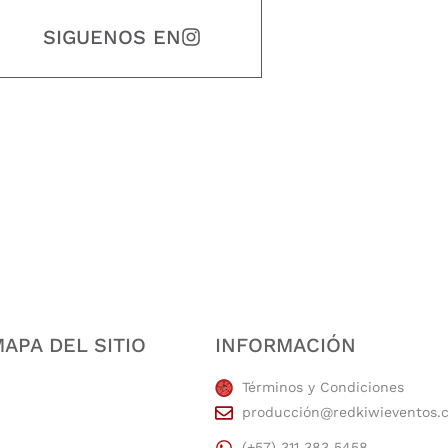
SIGUENOS EN
estidad, puntualidad, calidad, responsabilidad, creatividad, trabajo en equip
APA DEL SITIO
INFORMACIÓN
Términos y Condiciones
producción@redkiwieventos.
(+57) 311 383 5458