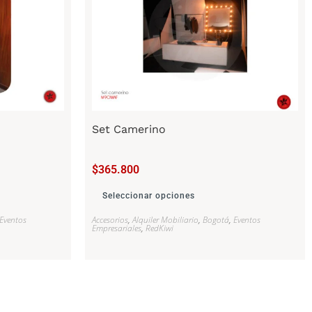
Set Camerino
$
365.800
Seleccionar opciones
Eventos
Accesorios
,
Alquiler Mobiliario
,
Bogotá
,
Eventos
Empresariales
,
RedKiwi