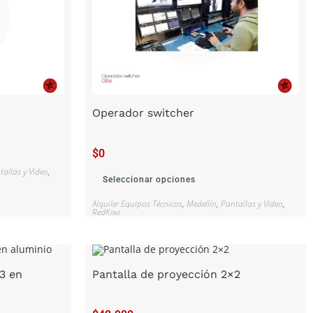
Operador switcher
$
0
tallas y Video
,
Seleccionar opciones
Alquiler Equipos Técnicos
,
Medellín
,
Pantallas y Video
,
RedKiwi
3 en
Pantalla de proyección 2×2