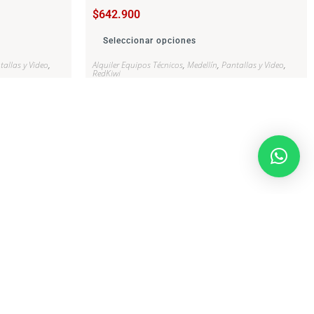
$
642.900
Seleccionar opciones
tallas y Video
,
Alquiler Equipos Técnicos
,
Medellín
,
Pantallas y Video
,
RedKiwi
o, sostenibilidad y crecimiento.