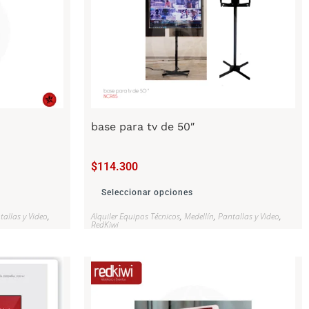
base para tv de 50″
$
114.300
Seleccionar opciones
tallas y Video
,
Alquiler Equipos Técnicos
,
Medellín
,
Pantallas y Video
,
RedKiwi