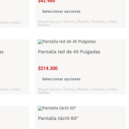
$
42.900
Seleccionar opciones
Alquiler Equipos Técnicos
,
Medellín
,
Pantallas y Video
,
tallas y Video
,
RedKiwi
as
Pantalla led de 45 Pulgadas
$
214.300
Seleccionar opciones
tallas y Video
,
Alquiler Equipos Técnicos
,
Medellín
,
Pantallas y Video
,
RedKiwi
Pantalla táctil 60″