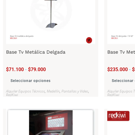
Base Tv Metálica Delgada
Base Tv Met
$
71.100
-
$
79.000
$
235.000
-
$
Seleccionar opciones
Seleccionar
Alquiler Equipos Técnicos
,
Medellín
,
Pantallas y Video
,
Alquiler Equipos 
RedKiwi
RedKiwi