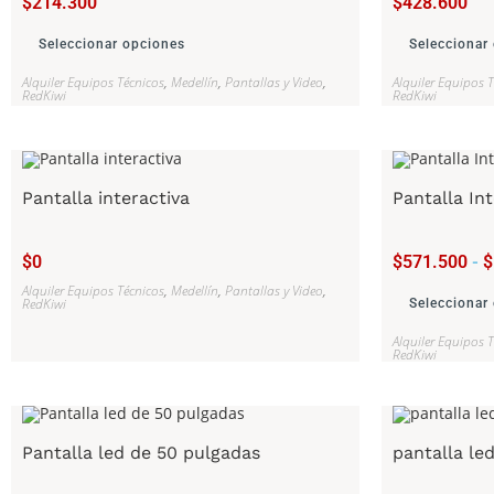
$
214.300
$
428.600
Seleccionar opciones
Seleccionar
Alquiler Equipos Técnicos
,
Medellín
,
Pantallas y Video
,
Alquiler Equipos 
RedKiwi
RedKiwi
Pantalla interactiva
Pantalla In
$
0
$
571.500
-
$
Alquiler Equipos Técnicos
,
Medellín
,
Pantallas y Video
,
RedKiwi
Seleccionar
Alquiler Equipos 
RedKiwi
Pantalla led de 50 pulgadas
pantalla le