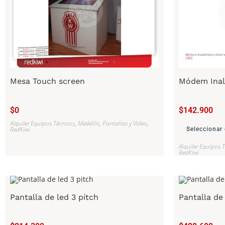
Mesa Touch screen
Módem Inal
$
0
$
142.900
Alquiler Equipos Técnicos
,
Medellín
,
Pantallas y Video
,
RedKiwi
Seleccionar
Alquiler Equipos 
RedKiwi
Pantalla de led 3 pitch
Pantalla de