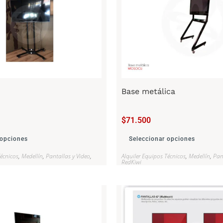
Base metálica
$
71.500
 opciones
Seleccionar opciones
Técnicos
,
Medellín
,
Pantallas y Video
,
Alquiler Equipos Técnicos
,
Medellín
,
Pan
RedKiwi