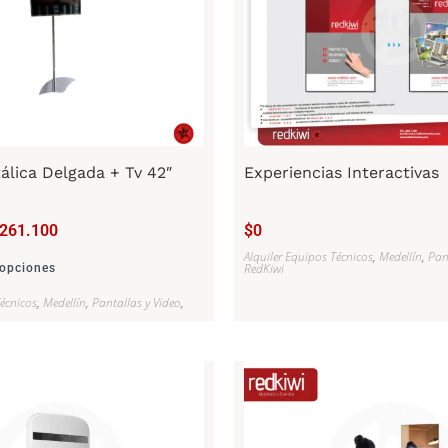
álica Delgada + Tv 42″
Experiencias Interactivas
261.100
$
0
Alquiler Equipos Técnicos
,
Medellín
,
Pan
RedKiwi
 opciones
Técnicos
,
Medellín
,
Pantallas y Video
,