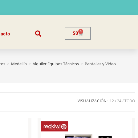
0
$
0
tacto
tos
>
Medellín
>
Alquiler Equipos Técnicos
>
Pantallas y Video
VISUALIZACIÓN:
12
24
TODO