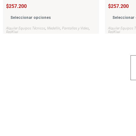
$
257.200
$
257.200
Seleccionar opciones
Seleccionar
Alquiler Equipos Técnicos
,
Medellín
,
Pantallas y Video
,
Alquiler Equipos 
RedKiwi
RedKiwi
Nuestro objetivo es que cada servicio refleje nuestros valores hon