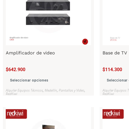
Amplificador de video
Base de TV
$
642.900
$
114.300
Seleccionar opciones
Seleccionar
Alquiler Equipos Técnicos
,
Medellín
,
Pantallas y Video
,
Alquiler Equipos 
RedKiwi
RedKiwi