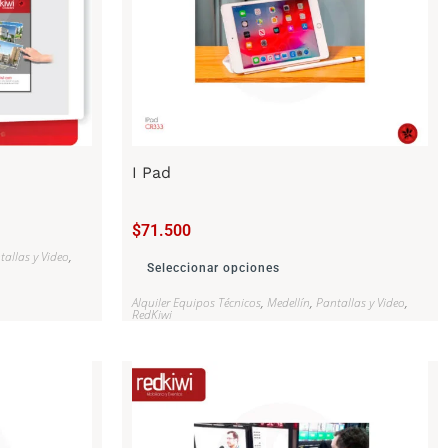
I Pad
$
71.500
tallas y Video
,
Seleccionar opciones
Alquiler Equipos Técnicos
,
Medellín
,
Pantallas y Video
,
RedKiwi