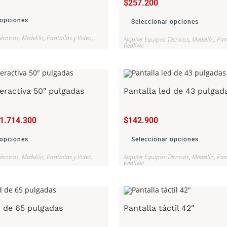
$
257.200
 opciones
Seleccionar opciones
Técnicos
,
Medellín
,
Pantallas y Video
,
Alquiler Equipos Técnicos
,
Medellín
,
Pan
RedKiwi
teractiva 50″ pulgadas
Pantalla led de 43 pulgad
1.714.300
$
142.900
 opciones
Seleccionar opciones
Técnicos
,
Medellín
,
Pantallas y Video
,
Alquiler Equipos Técnicos
,
Medellín
,
Pan
RedKiwi
d de 65 pulgadas
Pantalla táctil 42″