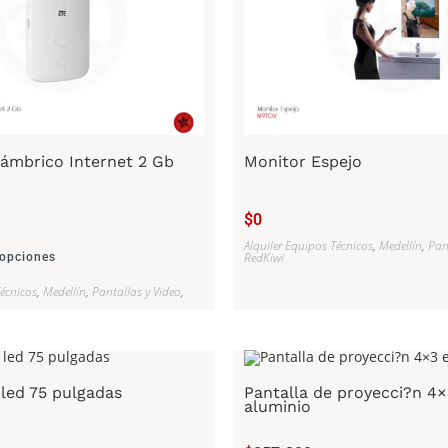
ámbrico Internet 2 Gb
Monitor Espejo
$
0
Alquiler Equipos Técnicos
,
Medellín
,
Pan
RedKiwi
 opciones
Técnicos
,
Medellín
,
Pantallas y Video
,
 led 75 pulgadas
Pantalla de proyecci?n 4×
aluminio