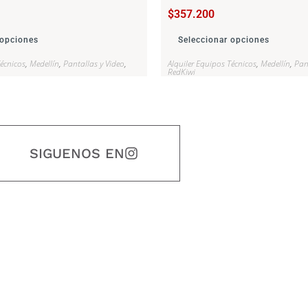
$
357.200
 opciones
Seleccionar opciones
Técnicos
,
Medellín
,
Pantallas y Video
,
Alquiler Equipos Técnicos
,
Medellín
,
Pan
RedKiwi
SIGUENOS EN
estidad, puntualidad, calidad, responsabilidad, creatividad, trabajo en equip