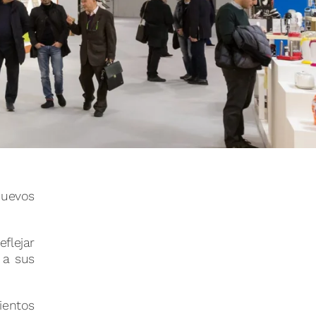
nuevos
flejar
 a sus
ientos