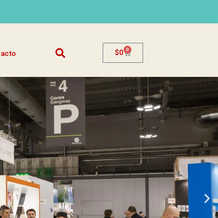
0
$
0
tacto