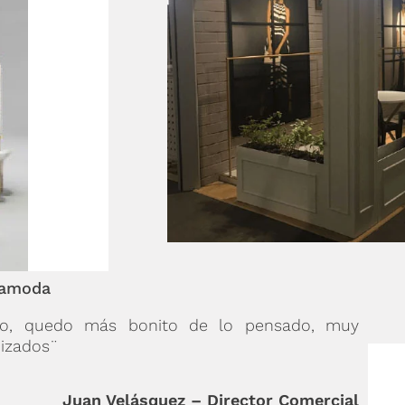
iamoda
ajo, quedo más bonito de lo pensado, muy
nizados¨
Juan Velásquez – Director Comercial