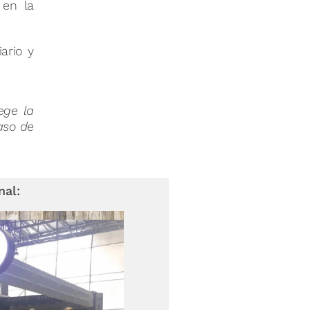
 en la
ario y
ege la
aso de
nal: