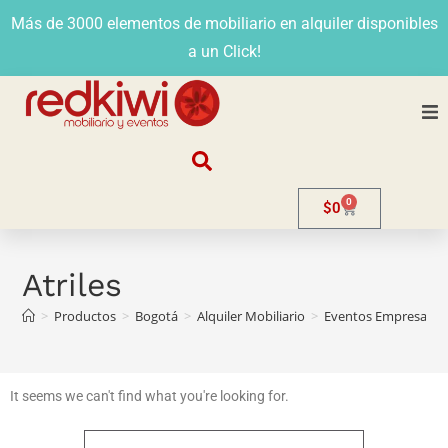
Más de 3000 elementos de mobiliario en alquiler disponibles
a un Click!
Nosotros
0
$
0
Alquiler
Stands
Atriles
>
Productos
>
Bogotá
>
Alquiler Mobiliario
>
Eventos Empresarial
Venta
Evento
It seems we can't find what you're looking for.
Contacto