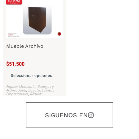
Mueble Archivo
$
51.500
Seleccionar opciones
Alquiler Mobiliario
,
Bodegas y
Archivadores
,
Bogotá
,
Eventos
Empresariales
,
RedKiwi
SIGUENOS EN