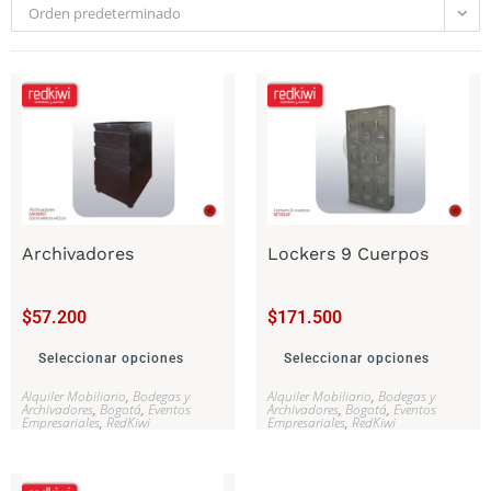
Orden predeterminado
Archivadores
Lockers 9 Cuerpos
$
57.200
$
171.500
Seleccionar opciones
Seleccionar opciones
Alquiler Mobiliario
,
Bodegas y
Alquiler Mobiliario
,
Bodegas y
Archivadores
,
Bogotá
,
Eventos
Archivadores
,
Bogotá
,
Eventos
Empresariales
,
RedKiwi
Empresariales
,
RedKiwi