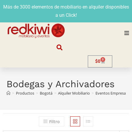
Más de 3000 elementos de mobiliario en alquiler disponibles
a un Click!
Nosotros
0
$
0
Alquiler
Stands
Bodegas y Archivadores
>
Productos
>
Bogotá
>
Alquiler Mobiliario
>
Eventos Empresarial
Venta
Evento
Filtro
Contacto