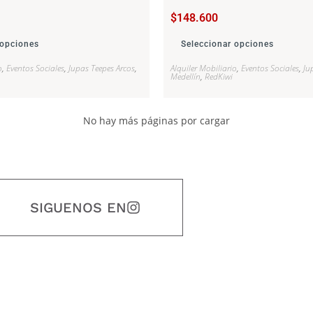
$
148.600
 opciones
Seleccionar opciones
o
,
Eventos Sociales
,
Jupas Teepes Arcos
,
Alquiler Mobiliario
,
Eventos Sociales
,
Ju
Medellín
,
RedKiwi
No hay más páginas por cargar
SIGUENOS EN
estidad, puntualidad, calidad, responsabilidad, creatividad, trabajo en equip