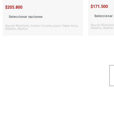
$
171.500
$
205.800
Seleccionar
Seleccionar opciones
Alquiler Mobiliari
Alquiler Mobiliario
,
Eventos Sociales
,
Jupas Teepes Arcos
,
Medellín
,
RedKiwi
Medellín
,
RedKiwi
Nuestro objetivo es que cada servicio refleje nuestros valores hon