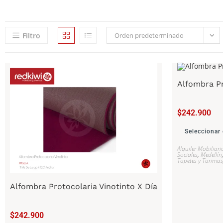
Filtro
Orden predeterminado
Alfombra P
$
242.900
Seleccionar
Alquiler Mobiliari
Sociales
,
Medellín
Tapetes y Tarimas
Alfombra Protocolaria Vinotinto X Día
$
242.900