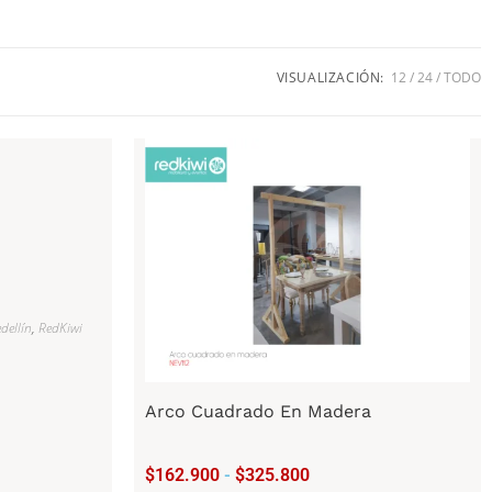
VISUALIZACIÓN:
12
24
TODO
dellín
,
RedKiwi
Arco Cuadrado En Madera
$
162.900
-
$
325.800