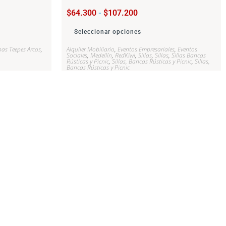
$
64.300
-
$
107.200
Seleccionar opciones
pas Teepes Arcos
,
Alquiler Mobiliario
,
Eventos Empresariales
,
Eventos
Sociales
,
Medellín
,
RedKiwi
,
Sillas
,
Sillas
,
Sillas Bancas
Rústicas y Picnic
,
Sillas, Bancas Rústicas y Picnic
,
Sillas,
Bancas Rústicas y Picnic
o, sostenibilidad y crecimiento.