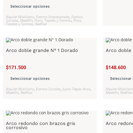
Seleccionar opciones
Alquiler Mobiliario
,
Eventos Empresariales
,
Eventos
Sociales
,
Medellín
,
Pisos, Tapetes y Tarimas
,
Pisos,
Tapetes y Tarimas
,
RedKiwi
Arco doble grande N° 1 Dorado
Arco doble
$
171.500
$
148.600
Seleccionar opciones
Seleccionar
Alquiler Mobiliario
,
Eventos Sociales
,
Jupas Teepes Arcos
,
Alquiler Mobiliari
Medellín
,
RedKiwi
Medellín
,
RedKiwi
Arco redondo con brazos gris
Arco redon
corrosivo