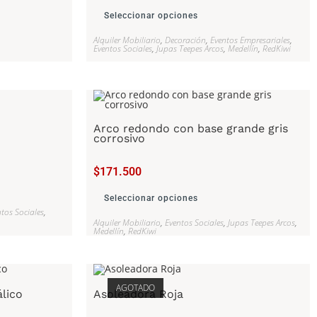
Seleccionar opciones
Alquiler Mobiliario
,
Decoración
,
Eventos Empresariales
,
Eventos Sociales
,
Jupas Teepes Arcos
,
Medellín
,
RedKiwi
Arco redondo con base grande gris
corrosivo
$
171.500
Seleccionar opciones
tos Sociales
,
Alquiler Mobiliario
,
Eventos Sociales
,
Jupas Teepes Arcos
,
Medellín
,
RedKiwi
AGOTADO
lico
Asoleadora Roja