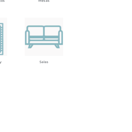
cos
Mesas
y
Salas