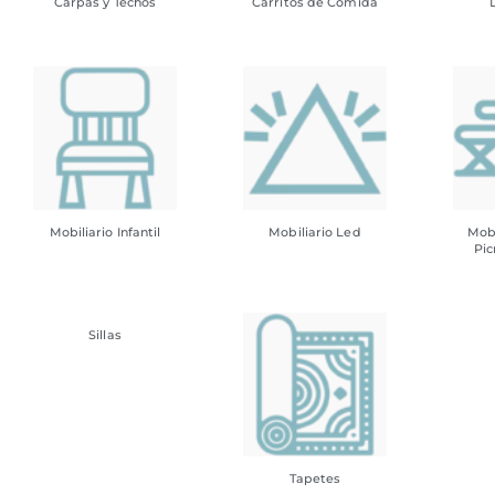
Carpas y Techos
Carritos de Comida
Mobiliario Infantil
Mobiliario Led
Mobi
Pic
Sillas
Tapetes