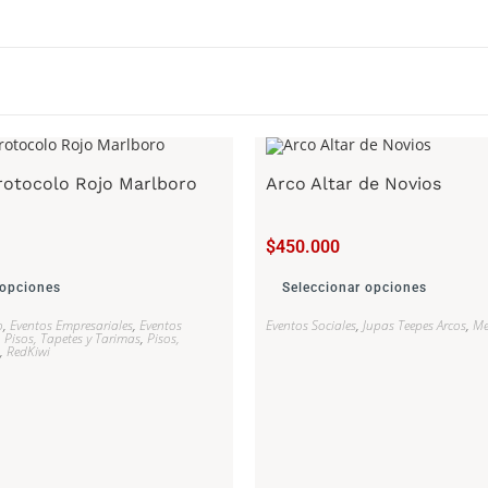
rotocolo Rojo Marlboro
Arco Altar de Novios
$
450.000
 opciones
Seleccionar opciones
o
,
Eventos Empresariales
,
Eventos
Eventos Sociales
,
Jupas Teepes Arcos
,
Me
,
Pisos, Tapetes y Tarimas
,
Pisos,
,
RedKiwi