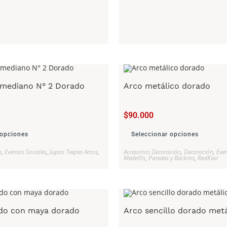
 mediano N° 2 Dorado
Arco metálico dorado
$
90.000
 opciones
Seleccionar opciones
o
,
Eventos Sociales
,
Jupas Teepes Arcos
,
Accesorios Decoración
,
Decoración
,
Even
Medellín
,
Paredes y Backins
,
RedKiwi
do con maya dorado
Arco sencillo dorado metá