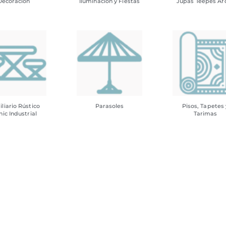
Decoración
Iluminación y Fiestas
Jupas Teepes Ar
liario Rústico
Parasoles
Pisos, Tapetes 
nic Industrial
Tarimas