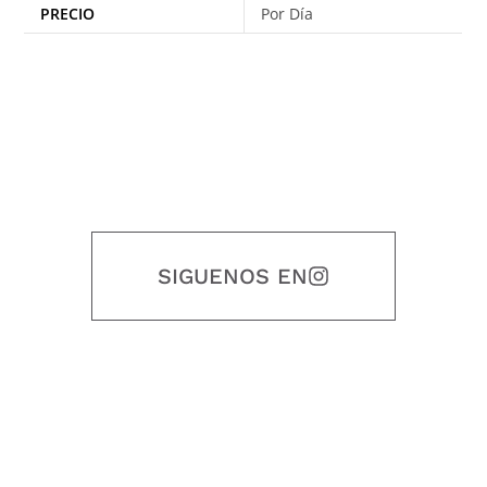
PRECIO
Por Día
SIGUENOS EN
Nuestro objetivo es que cada servicio refleje nuestros valores
honestidad, puntualidad, calidad, responsabilidad, creatividad, trabajo
en equipo, sostenibilidad y crecimiento.