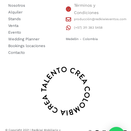
Términos y
Nosotros
Alquiler
Condiciones
Stands
producción@redkiwieventos.com
Venta
(+57) 311 383 5458
Evento
Wedding Planner
Medellin - Colombia
Bookings locaciones
Contacto
© Copyright 2021 | Redkiwi Mobiliario y