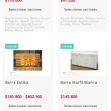
$
170.000
$
97.200
Seleccionar opciones
Seleccionar opciones
Alquiler Mobiliario
,
Barras y Puntos
Alquiler Mobiliario
,
Barras, Carritos
de Registro
,
Barras, Carritos y
y Exhibidores
,
Bogotá
,
Eventos
Exhibidores
,
Bogotá
,
Eventos
Sociales
,
Mesas
,
RedKiwi
Empresariales
,
Eventos Sociales
,
Mesas
,
Mesas
,
RedKiwi
Barra Estiba
Barra Marfíl Blanca
$
145.800
-
$
402.900
$
145.800
Seleccionar opciones
Seleccionar opciones