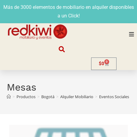
Más de 3000 elementos de mobiliario en alquiler disponibles
a un Click!
Nosotros
0
$
0
Alquiler
Stands
Mesas
>
Productos
>
Bogotá
>
Alquiler Mobiliario
>
Eventos Sociales
>
Venta
Evento
Contacto