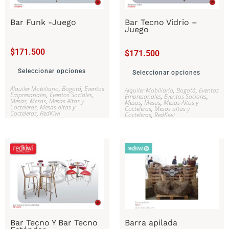
Bar Funk -Juego
Bar Tecno Vidrio –
Juego
$
171.500
$
171.500
Seleccionar opciones
Seleccionar opciones
Alquiler Mobiliario
,
Bogotá
,
Eventos
Alquiler Mobiliario
,
Bogotá
,
Eventos
Empresariales
,
Eventos Sociales
,
Empresariales
,
Eventos Sociales
,
Mesas
,
Mesas
,
Mesas Altas y
Mesas
,
Mesas
,
Mesas Altas y
Cocteleras
,
Mesas altas y
Cocteleras
,
Mesas altas y
Cocteleras
,
RedKiwi
Cocteleras
,
RedKiwi
Bar Tecno Y Bar Tecno
Barra apilada