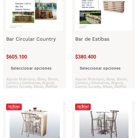
Bar Circular Country
Bar de Estibas
$
605.100
$
380.400
Seleccionar opciones
Seleccionar opciones
Alquiler Mobiliario
,
Bares
,
Barras,
Alquiler Mobiliario
,
Bares
,
Barras,
Carritos y Exhibidores
,
Bogotá
,
Carritos y Exhibidores
,
Bogotá
,
Eventos Sociales
,
Mesas
,
RedKiwi
Eventos Sociales
,
Mesas
,
RedKiwi