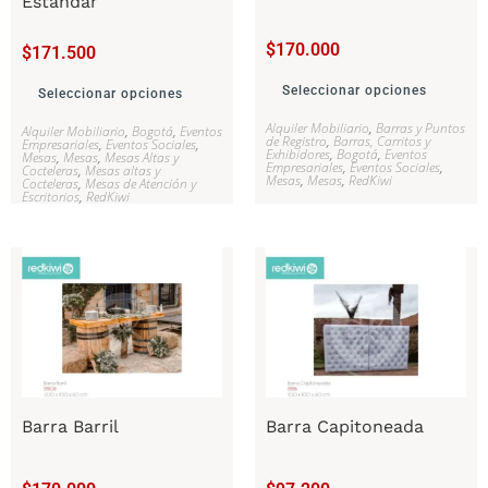
Estándar
$
170.000
$
171.500
Seleccionar opciones
Seleccionar opciones
Alquiler Mobiliario
,
Barras y Puntos
Alquiler Mobiliario
,
Bogotá
,
Eventos
de Registro
,
Barras, Carritos y
Empresariales
,
Eventos Sociales
,
Exhibidores
,
Bogotá
,
Eventos
Mesas
,
Mesas
,
Mesas Altas y
Empresariales
,
Eventos Sociales
,
Cocteleras
,
Mesas altas y
Mesas
,
Mesas
,
RedKiwi
Cocteleras
,
Mesas de Atención y
Escritorios
,
RedKiwi
Barra Barril
Barra Capitoneada