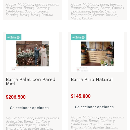
Alquiler Mobiliario
,
Barras y Puntos
Alquiler Mobiliario
,
Bares
,
Barras y
de Registro
,
Barras, Carritos y
Puntos de Registro
,
Barras, Carritos
Exhibidores
,
Bogotá
,
Eventos
y Exhibidores
,
Bogotá
,
Eventos
Sociales
,
Mesas
,
Mesas
,
RedKiwi
Empresariales
,
Eventos Sociales
,
Mesas
,
RedKiwi
Barra Palet con Pared
Barra Pino Natural
Miel
$
145.800
$
206.500
Seleccionar opciones
Seleccionar opciones
Alquiler Mobiliario
,
Barras y Puntos
Alquiler Mobiliario
,
Barras y Puntos
de Registro
,
Barras, Carritos y
de Registro
,
Barras, Carritos y
Exhibidores
,
Bogotá
,
Eventos
Exhibidores
,
Bogotá
,
Eventos
Empresariales
,
Eventos Sociales
,
Empresariales
,
Eventos Sociales
,