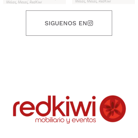
Mesas
,
Mesas
,
RedKiwi
Mesas
,
Mesas
,
RedKiwi
SIGUENOS EN
Nuestro objetivo es que cada servicio refleje nuestros valores
honestidad, puntualidad, calidad, responsabilidad, creatividad, trabajo
en equipo, sostenibilidad y crecimiento.