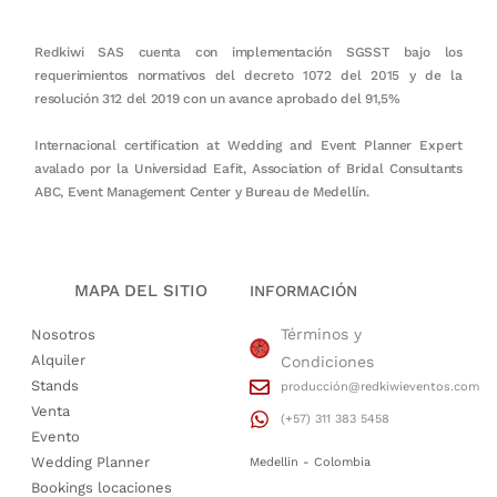
Archivadores
Arco Altar de Novios
$
57.200
$
450.000
Seleccionar opciones
Seleccionar opciones
Alquiler Mobiliario
,
Bodegas y
Eventos Sociales
,
Jupas Teepes
Archivadores
,
Bogotá
,
Eventos
Arcos
,
Medellín
,
RedKiwi
Empresariales
,
RedKiwi