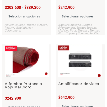
$
303.600
-
$
339.300
$
242.900
Seleccionar opciones
Seleccionar opciones
Alquiler Equipos Técnicos
,
Medellín
,
Alquiler Mobiliario
,
Eventos
RedKiwi
,
Ventiladores y
Empresariales
,
Eventos Sociales
,
Calentadores
Medellín
,
Pisos, Tapetes y Tarimas
,
Pisos, Tapetes y Tarimas
,
RedKiwi
Alfombra Protocolo
Amplificador de video
Rojo Marlboro
$
642.900
$
242.900
Seleccionar opciones