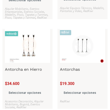
Seleccionar opciones
Alquiler Equipos Técnicos
,
Medellín
,
Alquiler Mobiliario
,
Eventos
Pantallas y Video
,
RedKiwi
Empresariales
,
Eventos Sociales
,
Medellín
,
Pisos, Tapetes y Tarimas
,
Pisos, Tapetes y Tarimas
,
RedKiwi
Antorcha en Hierro
Antorchas
$
34.600
$
19.300
Seleccionar opciones
Seleccionar opciones
Accesorios Decoración
,
Alquiler
RedKiwi
Mobiliario
,
Bogotá
,
Eventos
Sociales
,
RedKiwi