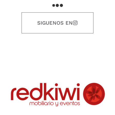
Archivador Cienpies
Archivador con puerta
$
142.700
$
83.200
Seleccionar opciones
Seleccionar opciones
Alquiler Mobiliario
,
Bodegas y
Alquiler Mobiliario
,
Bodegas y
Cajoneras
,
Eventos Empresariales
,
Cajoneras
,
Eventos Empresariales
,
Medellín
,
RedKiwi
Medellín
,
RedKiwi