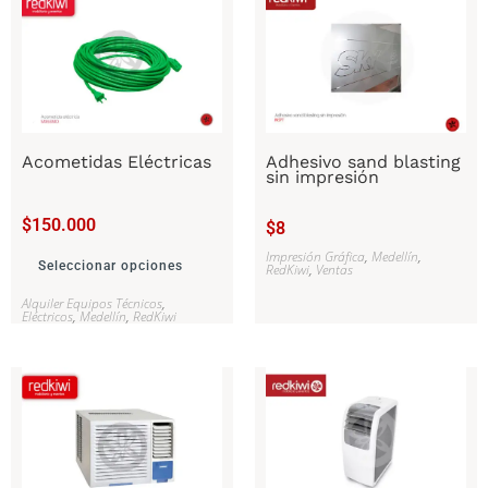
Acometidas Eléctricas
Adhesivo sand blasting
sin impresión
$
150.000
$
8
Impresión Gráfica
,
Medellín
,
Seleccionar opciones
RedKiwi
,
Ventas
Alquiler Equipos Técnicos
,
Eléctricos
,
Medellín
,
RedKiwi