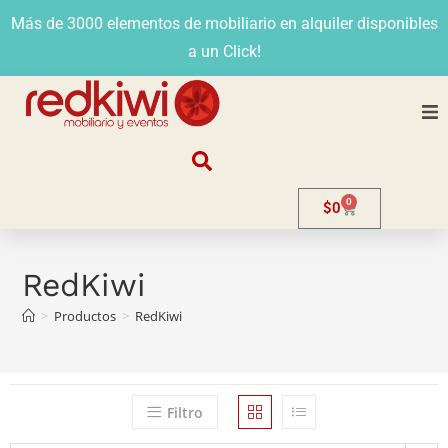
Más de 3000 elementos de mobiliario en alquiler disponibles
a un Click!
Nosotros
0
$
0
Alquiler
Stands
RedKiwi
>
Productos
>
RedKiwi
Venta
Evento
Filtro
Contacto