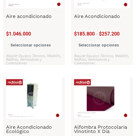
Aire acondicionado
Aire Acondicionado
$
1.046.000
$
185.800
-
$
257.200
Seleccionar opciones
Seleccionar opciones
Alquiler Equipos Técnicos
,
Medellín
,
Alquiler Equipos Técnicos
,
Medellín
,
RedKiwi
,
Ventiladores y
RedKiwi
,
Ventiladores y
Calentadores
Calentadores
Aire Acondicionado
Alfombra Protocolaria
Ecológico
Vinotinto X Día