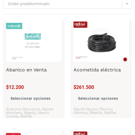
Orden predeterminado
Abanico en Venta
Acometida eléctrica
$
12.200
$
261.500
Seleccionar opciones
Seleccionar opciones
Accesorios Decoración
,
Alquiler
Alquiler Equipos Técnicos
,
Mobiliario
,
Bogotá
,
Eventos
Eléctricos
,
Medellín
,
RedKiwi
Sociales
,
RedKiwi