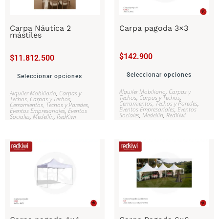
Carpa Náutica 2
Carpa pagoda 3×3
mástiles
$
142.900
$
11.812.500
Seleccionar opciones
Seleccionar opciones
Alquiler Mobiliario
,
Carpas y
Alquiler Mobiliario
,
Carpas y
Techos
,
Carpas y Techos
,
Techos
,
Carpas y Techos
,
Cerramientos, Techos y Paredes
,
Cerramientos, Techos y Paredes
,
Eventos Empresariales
,
Eventos
Eventos Empresariales
,
Eventos
Sociales
,
Medellín
,
RedKiwi
Sociales
,
Medellín
,
RedKiwi