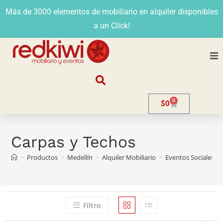
Más de 3000 elementos de mobiliario en alquiler disponibles
a un Click!
Nosotros
0
$
0
Alquiler
Stands
Carpas y Techos
>
Productos
>
Medellín
>
Alquiler Mobiliario
>
Eventos Sociales
>
Venta
Evento
Filtro
Contacto