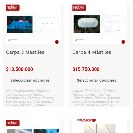
Carpa 3 Mástiles
Carpa 4 Mástiles
$
13.500.000
$
15.750.000
Seleccionar opciones
Seleccionar opciones
Alquiler Mobiliario
,
Carpas y
Alquiler Mobiliario
,
Carpas y
Techos
,
Carpas y Techos
,
Techos
,
Carpas y Techos
,
Cerramientos, Techos y Paredes
,
Cerramientos, Techos y Paredes
,
Eventos Empresariales
,
Eventos
Eventos Empresariales
,
Eventos
Sociales
,
Medellín
,
RedKiwi
Sociales
,
Medellín
,
RedKiwi