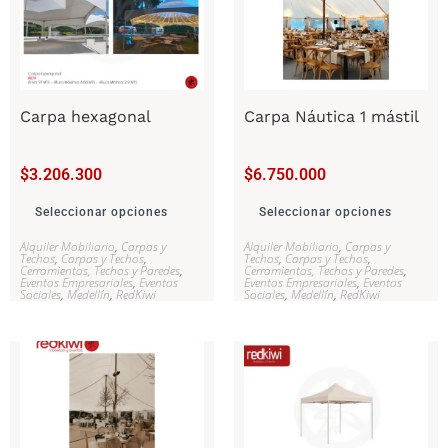
Carpa hexagonal
Carpa Náutica 1 mástil
$
3.206.300
$
6.750.000
Seleccionar opciones
Seleccionar opciones
Alquiler Mobiliario
,
Carpas y
Alquiler Mobiliario
,
Carpas y
Techos
,
Carpas y Techos
,
Techos
,
Carpas y Techos
,
Cerramientos, Techos y Paredes
,
Cerramientos, Techos y Paredes
,
Eventos Empresariales
,
Eventos
Eventos Empresariales
,
Eventos
Sociales
,
Medellín
,
RedKiwi
Sociales
,
Medellín
,
RedKiwi