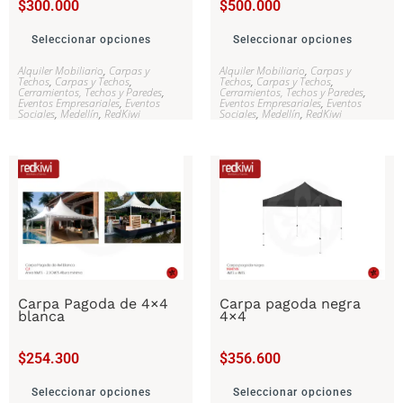
$
300.000
$
500.000
Seleccionar opciones
Seleccionar opciones
Alquiler Mobiliario
,
Carpas y
Alquiler Mobiliario
,
Carpas y
Techos
,
Carpas y Techos
,
Techos
,
Carpas y Techos
,
Cerramientos, Techos y Paredes
,
Cerramientos, Techos y Paredes
,
Eventos Empresariales
,
Eventos
Eventos Empresariales
,
Eventos
Sociales
,
Medellín
,
RedKiwi
Sociales
,
Medellín
,
RedKiwi
Carpa Pagoda de 4×4
Carpa pagoda negra
blanca
4×4
$
254.300
$
356.600
Seleccionar opciones
Seleccionar opciones