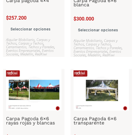
Carpa pagoda 4×4
Carpa Pagoda 6×6
blanca
$
257.200
$
300.000
Seleccionar opciones
Seleccionar opciones
Alquiler Mobiliario
,
Carpas y
Alquiler Mobiliario
,
Carpas y
Techos
,
Carpas y Techos
,
Techos
,
Carpas y Techos
,
Cerramientos, Techos y Paredes
,
Cerramientos, Techos y Paredes
,
Eventos Empresariales
,
Eventos
Eventos Empresariales
,
Eventos
Sociales
,
Medellín
,
RedKiwi
Sociales
,
Medellín
,
RedKiwi
Carpa Pagoda 6×6
Carpa Pagoda 6×6
rayas rojas y blancas
transparente