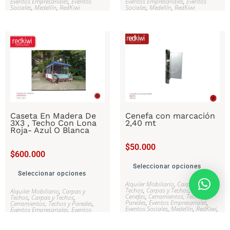
Eventos Empresariales
,
Eventos
Eventos Empresariales
,
Eventos
Sociales
,
Medellín
,
RedKiwi
Sociales
,
Medellín
,
RedKiwi
Caseta En Madera De
Cenefa con marcación
3X3 , Techo Con Lona
2,40 mt
Roja- Azul O Blanca
$
50.000
$
600.000
Seleccionar opciones
Seleccionar opciones
Alquiler Mobiliario
,
Carpas y
Techos
,
Carpas y Techos
,
Cenefas
,
Alquiler Mobiliario
,
Carpas y
Cenefas
,
Cerramientos, Techos y
Techos
,
Carpas y Techos
,
Paredes
,
Eventos Empresariales
,
Cerramientos, Techos y Paredes
,
Eventos Sociales
,
Medellín
,
RedKiwi
,
Eventos Empresariales
,
Eventos
Señalización
Sociales
,
Medellín
,
RedKiwi