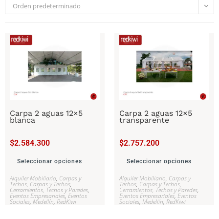
Orden predeterminado
Carpa 2 aguas 12×5
Carpa 2 aguas 12×5
blanca
transparente
$
2.584.300
$
2.757.200
Seleccionar opciones
Seleccionar opciones
Alquiler Mobiliario
,
Carpas y
Alquiler Mobiliario
,
Carpas y
Techos
,
Carpas y Techos
,
Techos
,
Carpas y Techos
,
Cerramientos, Techos y Paredes
,
Cerramientos, Techos y Paredes
,
Eventos Empresariales
,
Eventos
Eventos Empresariales
,
Eventos
Sociales
,
Medellín
,
RedKiwi
Sociales
,
Medellín
,
RedKiwi