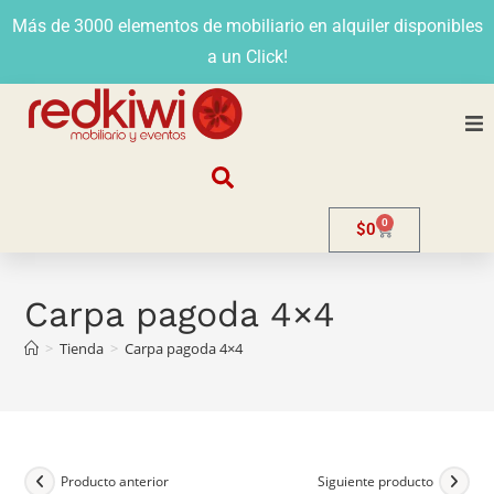
Más de 3000 elementos de mobiliario en alquiler disponibles
a un Click!
Nosotros
0
$
0
Alquiler
Stands
Carpa pagoda 4×4
>
Tienda
>
Carpa pagoda 4×4
Venta
Evento
Contacto
Producto anterior
Siguiente producto