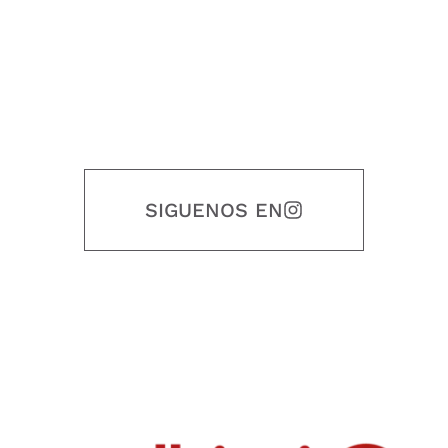
SIGUENOS EN
Nuestro objetivo es que cada servicio refleje nuestros valores
honestidad, puntualidad, calidad, responsabilidad, creatividad, trabajo
en equipo, sostenibilidad y crecimiento.