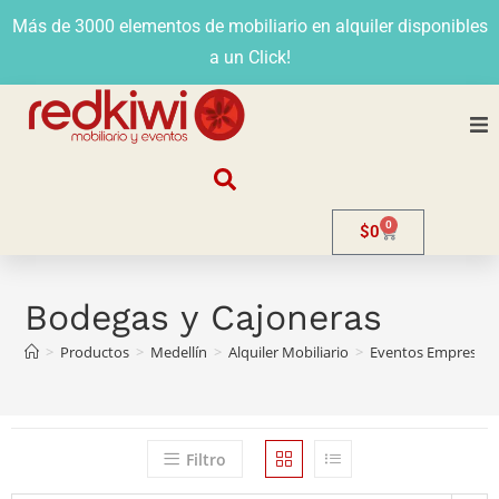
Más de 3000 elementos de mobiliario en alquiler disponibles
a un Click!
Nosotros
0
$
0
Alquiler
Stands
Bodegas y Cajoneras
>
Productos
>
Medellín
>
Alquiler Mobiliario
>
Eventos Empresaria
Venta
Evento
Filtro
Contacto