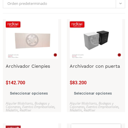
Orden predeterminado
Archivador Cienpies
Archivador con puerta
$
142.700
$
83.200
Seleccionar opciones
Seleccionar opciones
Alquiler Mobiliario
,
Bodegas y
Alquiler Mobiliario
,
Bodegas y
Cajoneras
,
Eventos Empresariales
,
Cajoneras
,
Eventos Empresariales
,
Medellín
,
RedKiwi
Medellín
,
RedKiwi