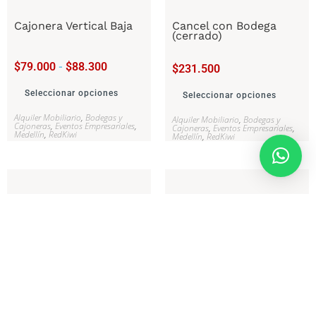
Cajonera Vertical Baja
Cancel con Bodega
(cerrado)
$
79.000
-
$
88.300
$
231.500
Seleccionar opciones
Seleccionar opciones
Alquiler Mobiliario
,
Bodegas y
Alquiler Mobiliario
,
Bodegas y
Cajoneras
,
Eventos Empresariales
,
Cajoneras
,
Eventos Empresariales
,
Medellín
,
RedKiwi
Medellín
,
RedKiwi
Locker 9 Puestos
Mini archivador