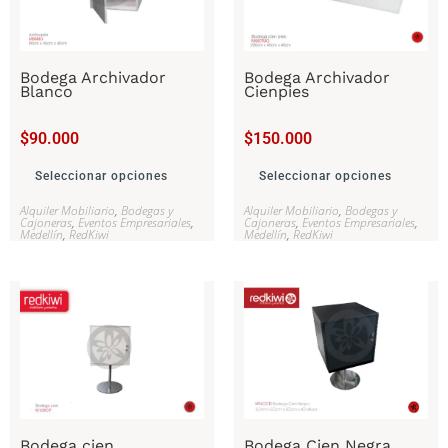
Bodega Archivador
Bodega Archivador
Blanco
Cienpies
$
90.000
$
150.000
Seleccionar opciones
Seleccionar opciones
Alquiler Mobiliario
,
Bodegas y
Alquiler Mobiliario
,
Bodegas y
Cajoneras
,
Eventos Empresariales
,
Cajoneras
,
Eventos Empresariales
,
Medellín
,
RedKiwi
Medellín
,
RedKiwi
Bodega cien
Bodega Cien Negra