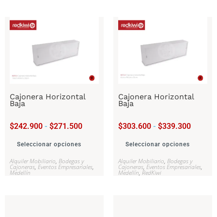
Cajonera Horizontal
Cajonera Horizontal
Baja
Baja
$
242.900
-
$
271.500
$
303.600
-
$
339.300
Seleccionar opciones
Seleccionar opciones
Alquiler Mobiliario
,
Bodegas y
Alquiler Mobiliario
,
Bodegas y
Cajoneras
,
Eventos Empresariales
,
Cajoneras
,
Eventos Empresariales
,
Medellín
Medellín
,
RedKiwi