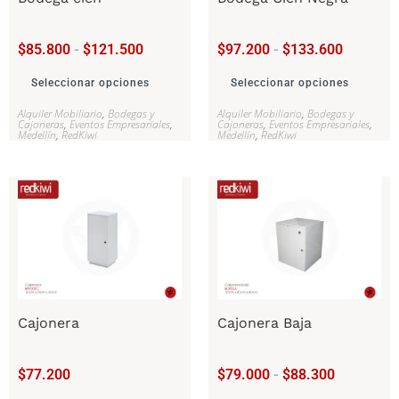
$
85.800
-
$
121.500
$
97.200
-
$
133.600
Seleccionar opciones
Seleccionar opciones
Alquiler Mobiliario
,
Bodegas y
Alquiler Mobiliario
,
Bodegas y
Cajoneras
,
Eventos Empresariales
,
Cajoneras
,
Eventos Empresariales
,
Medellín
,
RedKiwi
Medellín
,
RedKiwi
Cajonera
Cajonera Baja
$
77.200
$
79.000
-
$
88.300