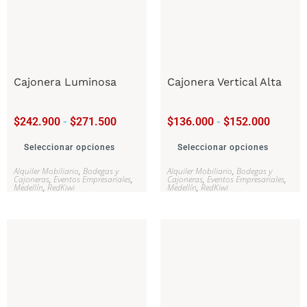
Cajonera Luminosa
Cajonera Vertical Alta
$
242.900
-
$
271.500
$
136.000
-
$
152.000
Seleccionar opciones
Seleccionar opciones
Alquiler Mobiliario
,
Bodegas y
Alquiler Mobiliario
,
Bodegas y
Cajoneras
,
Eventos Empresariales
,
Cajoneras
,
Eventos Empresariales
,
Medellín
,
RedKiwi
Medellín
,
RedKiwi