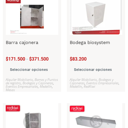
Barra cajonera
Bodega biosystem
$
171.500
-
$
371.500
$
83.200
Seleccionar opciones
Seleccionar opciones
Alquiler Mobiliario
,
Barras y Puntos
Alquiler Mobiliario
,
Bodegas y
de registro
,
Bodegas y Cajoneras
,
Cajoneras
,
Eventos Empresariales
,
Eventos Empresariales
,
Medellín
,
Medellín
,
RedKiwi
Mesas