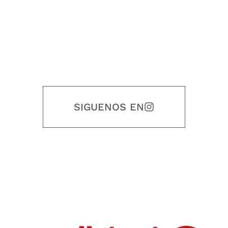
SIGUENOS EN
Nuestro objetivo es que cada servicio refleje nuestros valores
honestidad, puntualidad, calidad, responsabilidad, creatividad, trabajo
en equipo, sostenibilidad y crecimiento.