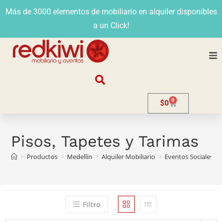
Más de 3000 elementos de mobiliario en alquiler disponibles
a un Click!
Nosotros
0
$
0
Alquiler
Stands
Pisos, Tapetes y Tarimas
>
Productos
>
Medellín
>
Alquiler Mobiliario
>
Eventos Sociales
>
Venta
Evento
Filtro
Contacto