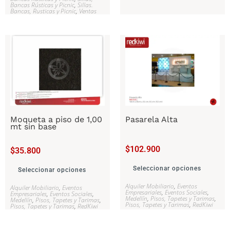
Bancas Rústicas y Picnic
,
Sillas.
Bancas, Rusticas y Picnic
,
Ventas
Moqueta a piso de 1,00
Pasarela Alta
mt sin base
$
102.900
$
35.800
Seleccionar opciones
Seleccionar opciones
Alquiler Mobiliario
,
Eventos
Alquiler Mobiliario
,
Eventos
Empresariales
,
Eventos Sociales
,
Empresariales
,
Eventos Sociales
,
Medellín
,
Pisos, Tapetes y Tarimas
,
Medellín
,
Pisos, Tapetes y Tarimas
,
Pisos, Tapetes y Tarimas
,
RedKiwi
Pisos, Tapetes y Tarimas
,
RedKiwi