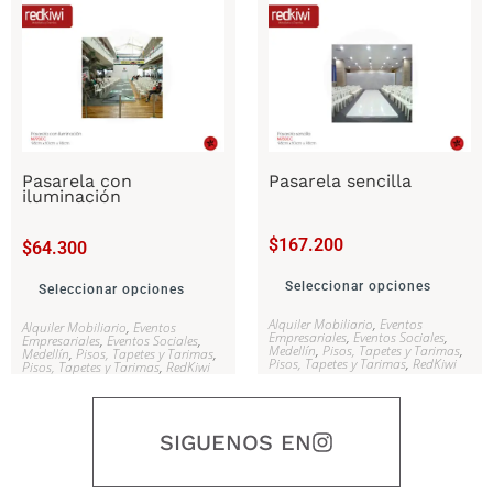
Pasarela con
Pasarela sencilla
iluminación
$
167.200
$
64.300
Seleccionar opciones
Seleccionar opciones
Alquiler Mobiliario
,
Eventos
Alquiler Mobiliario
,
Eventos
Empresariales
,
Eventos Sociales
,
Empresariales
,
Eventos Sociales
,
Medellín
,
Pisos, Tapetes y Tarimas
,
Medellín
,
Pisos, Tapetes y Tarimas
,
Pisos, Tapetes y Tarimas
,
RedKiwi
Pisos, Tapetes y Tarimas
,
RedKiwi
SIGUENOS EN