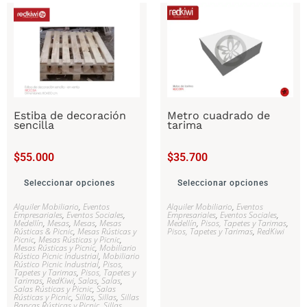
Estiba de decoración
Metro cuadrado de
sencilla
tarima
$
55.000
$
35.700
Seleccionar opciones
Seleccionar opciones
Alquiler Mobiliario
,
Eventos
Alquiler Mobiliario
,
Eventos
Empresariales
,
Eventos Sociales
,
Empresariales
,
Eventos Sociales
,
Medellín
,
Mesas
,
Mesas
,
Mesas
Medellín
,
Pisos, Tapetes y Tarimas
,
Rústicas & Picnic
,
Mesas Rústicas y
Pisos, Tapetes y Tarimas
,
RedKiwi
Picnic
,
Mesas Rústicas y Picnic
,
Mesas Rústicas y Picnic
,
Mobiliario
Rústico Picnic Industrial
,
Mobiliario
Rústico Picnic Industrial
,
Pisos,
Tapetes y Tarimas
,
Pisos, Tapetes y
Tarimas
,
RedKiwi
,
Salas
,
Salas
,
Salas Rústicas y Picnic
,
Salas
Rústicas y Picnic
,
Sillas
,
Sillas
,
Sillas
Bancas Rústicas y Picnic
,
Sillas,