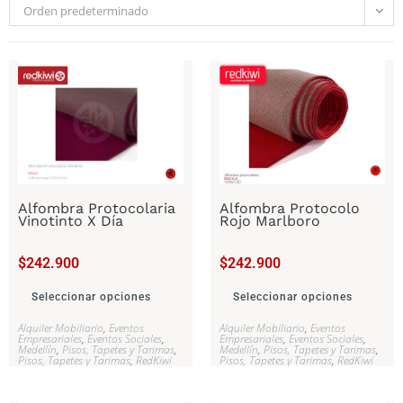
Orden predeterminado
Alfombra Protocolaria
Alfombra Protocolo
Vinotinto X Día
Rojo Marlboro
$
242.900
$
242.900
Seleccionar opciones
Seleccionar opciones
Alquiler Mobiliario
,
Eventos
Alquiler Mobiliario
,
Eventos
Empresariales
,
Eventos Sociales
,
Empresariales
,
Eventos Sociales
,
Medellín
,
Pisos, Tapetes y Tarimas
,
Medellín
,
Pisos, Tapetes y Tarimas
,
Pisos, Tapetes y Tarimas
,
RedKiwi
Pisos, Tapetes y Tarimas
,
RedKiwi