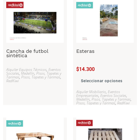
Cancha de futbol
Esteras
sintética
$
14.300
Alquiler Equipos Técnicos
,
Eventos
Sociales
,
Medellín
,
Pisos, Tapetes y
Tarimas
,
Pisos, Tapetes y Tarimas
,
RedKiwi
Seleccionar opciones
Alquiler Mobiliario
,
Eventos
Empresariales
,
Eventos Sociales
,
Medellín
,
Pisos, Tapetes y Tarimas
,
Pisos, Tapetes y Tarimas
,
RedKiwi