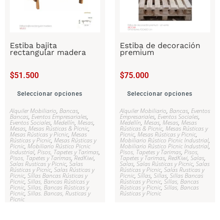
Estiba bajita
Estiba de decoración
rectangular madera
premium
$
51.500
$
75.000
Seleccionar opciones
Seleccionar opciones
Alquiler Mobiliario
,
Bancas
,
Alquiler Mobiliario
,
Bancas
,
Eventos
Bancas
,
Eventos Empresariales
,
Empresariales
,
Eventos Sociales
,
Eventos Sociales
,
Medellín
,
Mesas
,
Medellín
,
Mesas
,
Mesas
,
Mesas
Mesas
,
Mesas Rústicas & Picnic
,
Rústicas & Picnic
,
Mesas Rústicas y
Mesas Rústicas y Picnic
,
Mesas
Picnic
,
Mesas Rústicas y Picnic
,
Rústicas y Picnic
,
Mesas Rústicas y
Mobiliario Rústico Picnic Industrial
,
Picnic
,
Mobiliario Rústico Picnic
Mobiliario Rústico Picnic Industrial
,
Industrial
,
Pisos, Tapetes y Tarimas
,
Pisos, Tapetes y Tarimas
,
Pisos,
Pisos, Tapetes y Tarimas
,
RedKiwi
,
Tapetes y Tarimas
,
RedKiwi
,
Salas
,
Salas Rusticas y Picnic
,
Salas
Salas
,
Salas Rústicas y Picnic
,
Salas
Rústicas y Picnic
,
Salas Rústicas y
Rústicas y Picnic
,
Salas Rusticas y
Picnic
,
Sillas Bancas Rústicas y
Picnic
,
Sillas
,
Sillas
,
Sillas Bancas
Picnic
,
Sillas, Bancas Rústicas y
Rústicas y Picnic
,
Sillas, Bancas
Picnic
,
Sillas, Bancas Rústicas y
Rústicas y Picnic
,
Sillas, Bancas
Picnic
,
Sillas. Bancas, Rusticas y
Rústicas y Picnic
Picnic