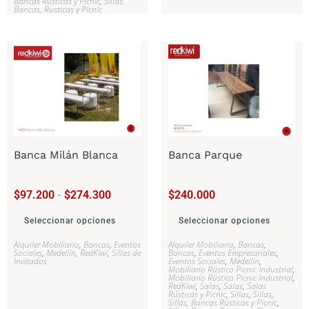
Bancas Rústicas y Picnic
,
Sillas.
Bancas, Rusticas y Picnic
Banca Milán Blanca
Banca Parque
$
97.200
-
$
274.300
$
240.000
Seleccionar opciones
Seleccionar opciones
Alquiler Mobiliario
,
Bancas
,
Eventos
Alquiler Mobiliario
,
Bancas
,
Sociales
,
Medellín
,
RedKiwi
,
Sillas de
Bancas
,
Eventos Empresariales
,
Invitados
Eventos Sociales
,
Medellín
,
Mobiliario Rústico Picnic Industrial
,
Mobiliario Rústico Picnic Industrial
,
RedKiwi
,
Salas
,
Salas
,
Salas
Rústicas y Picnic
,
Sillas
,
Sillas
,
Sillas, Bancas Rústicas y Picnic
,