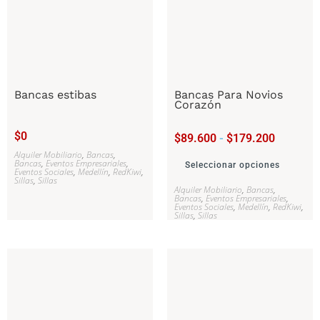
Bancas estibas
Bancas Para Novios
Corazón
$
0
$
89.600
-
$
179.200
Alquiler Mobiliario
,
Bancas
,
Bancas
,
Eventos Empresariales
,
Seleccionar opciones
Eventos Sociales
,
Medellín
,
RedKiwi
,
Sillas
,
Sillas
Alquiler Mobiliario
,
Bancas
,
Bancas
,
Eventos Empresariales
,
Eventos Sociales
,
Medellín
,
RedKiwi
,
Sillas
,
Sillas