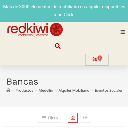
Más de 3000 elementos de mobiliario en alquiler disponibles
a un Click!
Nosotros
0
$
0
Alquiler
Stands
Bancas
>
Productos
>
Medellín
>
Alquiler Mobiliario
>
Eventos Sociales
>
Venta
Evento
Filtro
Contacto