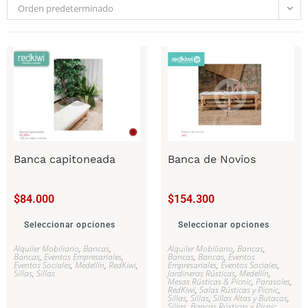
Orden predeterminado
Banca capitoneada
Banca de Novios
$
84.000
$
154.300
Seleccionar opciones
Seleccionar opciones
Alquiler Mobiliario
,
Bancas
,
Alquiler Mobiliario
,
Bancas
,
Bancas
,
Eventos Empresariales
,
Bancas
,
Bancas
,
Eventos
Eventos Sociales
,
Medellín
,
RedKiwi
,
Empresariales
,
Eventos Sociales
,
Sillas
,
Sillas
Jardineras Rústicas
,
Medellín
,
Mesas Rústicas & Picnic
,
Parasoles
,
RedKiwi
,
Salas Rústicas y Picnic
,
Sillas
,
Sillas
,
Sillas Altas y Butacos
,
Sillas, Bancas Rústicas y Picnic