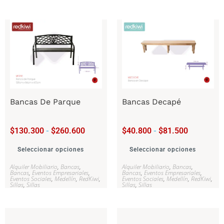
Bancas De Parque
Bancas Decapé
$
130.300
-
$
260.600
$
40.800
-
$
81.500
Seleccionar opciones
Seleccionar opciones
Alquiler Mobiliario
,
Bancas
,
Alquiler Mobiliario
,
Bancas
,
Bancas
,
Eventos Empresariales
,
Bancas
,
Eventos Empresariales
,
Eventos Sociales
,
Medellín
,
RedKiwi
,
Eventos Sociales
,
Medellín
,
RedKiwi
,
Sillas
,
Sillas
Sillas
,
Sillas