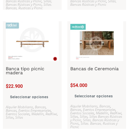
Bancas Rústicas y Picnic
,
Sillas,
Bancas Rústicas y Picnic
,
Sillas,
Bancas Rústicas y Picnic
,
Sillas.
Bancas Rústicas y Picnic
Bancas, Rusticas y Picnic
Banca tipo picnic
Bancas de Ceremonia
madera
$
54.000
$
22.900
Seleccionar opciones
Seleccionar opciones
Alquiler Mobiliario
,
Bancas
,
Alquiler Mobiliario
,
Bancas
,
Bancas
,
Eventos Empresariales
,
Bancas
,
Eventos Empresariales
,
Eventos Sociales
,
Medellín
,
RedKiwi
,
Eventos Sociales
,
Medellín
,
RedKiwi
,
Sillas
,
Sillas
,
Sillas Bancas Rústicas
Sillas
,
Sillas
y Picnic
,
Sillas, Bancas Rústicas y
Picnic
,
Sillas. Bancas, Rusticas y
Picnic