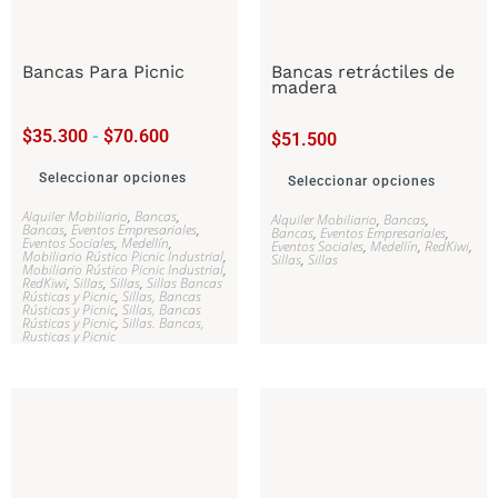
Bancas Para Picnic
Bancas retráctiles de
madera
$
35.300
-
$
70.600
$
51.500
Seleccionar opciones
Seleccionar opciones
Alquiler Mobiliario
,
Bancas
,
Alquiler Mobiliario
,
Bancas
,
Bancas
,
Eventos Empresariales
,
Bancas
,
Eventos Empresariales
,
Eventos Sociales
,
Medellín
,
Eventos Sociales
,
Medellín
,
RedKiwi
,
Mobiliario Rústico Picnic Industrial
,
Sillas
,
Sillas
Mobiliario Rústico Picnic Industrial
,
RedKiwi
,
Sillas
,
Sillas
,
Sillas Bancas
Rústicas y Picnic
,
Sillas, Bancas
Rústicas y Picnic
,
Sillas, Bancas
Rústicas y Picnic
,
Sillas. Bancas,
Rusticas y Picnic