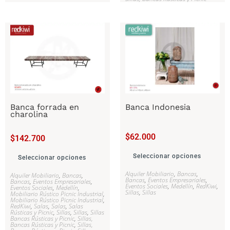
Banca forrada en
Banca Indonesia
charolina
$
62.000
$
142.700
Seleccionar opciones
Seleccionar opciones
Alquiler Mobiliario
,
Bancas
,
Alquiler Mobiliario
,
Bancas
,
Bancas
,
Eventos Empresariales
,
Bancas
,
Eventos Empresariales
,
Eventos Sociales
,
Medellín
,
RedKiwi
,
Eventos Sociales
,
Medellín
,
Sillas
,
Sillas
Mobiliario Rústico Picnic Industrial
,
Mobiliario Rústico Picnic Industrial
,
RedKiwi
,
Salas
,
Salas
,
Salas
Rústicas y Picnic
,
Sillas
,
Sillas
,
Sillas
Bancas Rústicas y Picnic
,
Sillas,
Bancas Rústicas y Picnic
,
Sillas,