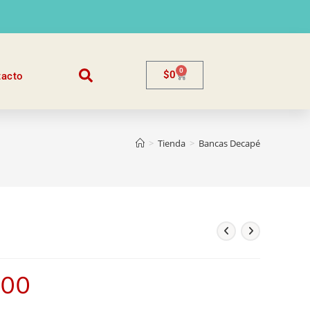
0
$
0
tacto
>
Tienda
>
Bancas Decapé
500