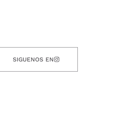
SIGUENOS EN
estidad, puntualidad, calidad, responsabilidad, creatividad, trabajo en equip