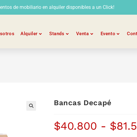
tos de mobiliario en alquiler disponibles a un Click!
sotros
Alquiler
Stands
Venta
Evento
Con
Bancas Decapé
$
40.800
-
$
81.