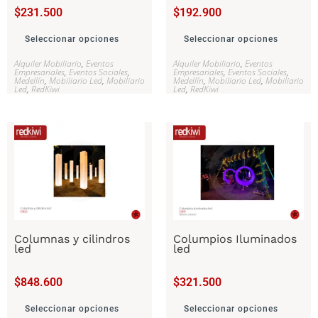
$
231.500
$
192.900
Seleccionar opciones
Seleccionar opciones
Alquiler Mobiliario
,
Eventos
Alquiler Mobiliario
,
Eventos
Empresariales
,
Eventos Sociales
,
Empresariales
,
Eventos Sociales
,
Medellín
,
Mobiliario Led
,
Mobiliario
Medellín
,
Mobiliario Led
,
Mobiliario
Led
,
RedKiwi
Led
,
RedKiwi
Columnas y cilindros
Columpios Iluminados
led
led
$
848.600
$
321.500
Seleccionar opciones
Seleccionar opciones