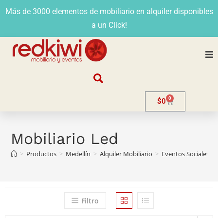
Más de 3000 elementos de mobiliario en alquiler disponibles
a un Click!
Nosotros
0
$
0
Alquiler
Stands
Mobiliario Led
>
Productos
>
Medellín
>
Alquiler Mobiliario
>
Eventos Sociales
>
Venta
Evento
Filtro
Contacto