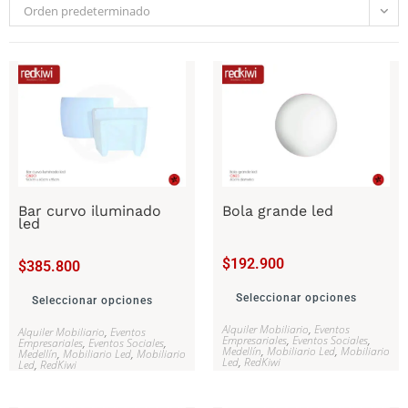
Orden predeterminado
Bar curvo iluminado
Bola grande led
led
$
192.900
$
385.800
Seleccionar opciones
Seleccionar opciones
Alquiler Mobiliario
,
Eventos
Alquiler Mobiliario
,
Eventos
Empresariales
,
Eventos Sociales
,
Empresariales
,
Eventos Sociales
,
Medellín
,
Mobiliario Led
,
Mobiliario
Medellín
,
Mobiliario Led
,
Mobiliario
Led
,
RedKiwi
Led
,
RedKiwi