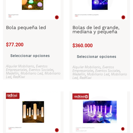
Bola pequeña led
Bolas de led grande,
mediana y pequeña
$
77.200
$
360.000
Seleccionar opciones
Seleccionar opciones
Alquiler Mobiliario
,
Eventos
Alquiler Mobiliario
,
Eventos
Empresariales
,
Eventos Sociales
,
Empresariales
,
Eventos Sociales
,
Medellín
,
Mobiliario Led
,
Mobiliario
Medellín
,
Mobiliario Led
,
Mobiliario
Led
,
RedKiwi
Led
,
RedKiwi