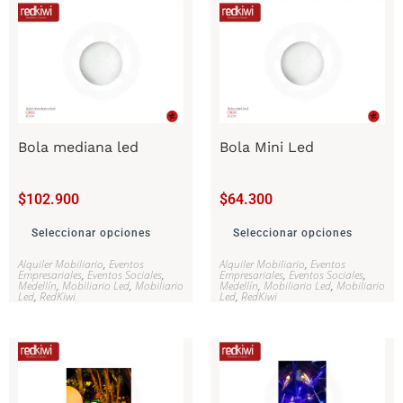
Bola mediana led
Bola Mini Led
$
102.900
$
64.300
Seleccionar opciones
Seleccionar opciones
Alquiler Mobiliario
,
Eventos
Alquiler Mobiliario
,
Eventos
Empresariales
,
Eventos Sociales
,
Empresariales
,
Eventos Sociales
,
Medellín
,
Mobiliario Led
,
Mobiliario
Medellín
,
Mobiliario Led
,
Mobiliario
Led
,
RedKiwi
Led
,
RedKiwi