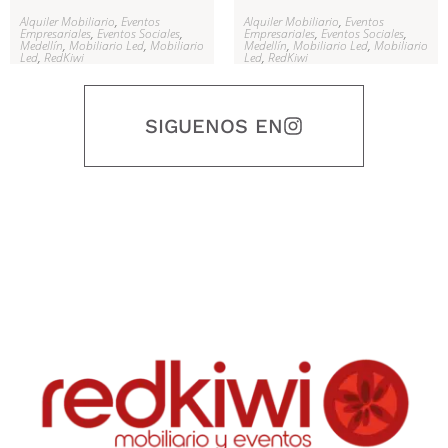
Alquiler Mobiliario
,
Eventos
Alquiler Mobiliario
,
Eventos
Empresariales
,
Eventos Sociales
,
Empresariales
,
Eventos Sociales
,
Medellín
,
Mobiliario Led
,
Mobiliario
Medellín
,
Mobiliario Led
,
Mobiliario
Led
,
RedKiwi
Led
,
RedKiwi
SIGUENOS EN
Nuestro objetivo es que cada servicio refleje nuestros valores
honestidad, puntualidad, calidad, responsabilidad, creatividad, trabajo
en equipo, sostenibilidad y crecimiento.