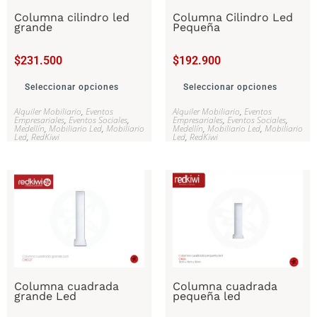
Columna cilindro led
Columna Cilindro Led
grande
Pequeña
$
231.500
$
192.900
Seleccionar opciones
Seleccionar opciones
Alquiler Mobiliario
,
Eventos
Alquiler Mobiliario
,
Eventos
Empresariales
,
Eventos Sociales
,
Empresariales
,
Eventos Sociales
,
Medellín
,
Mobiliario Led
,
Mobiliario
Medellín
,
Mobiliario Led
,
Mobiliario
Led
,
RedKiwi
Led
,
RedKiwi
Columna cuadrada
Columna cuadrada
grande Led
pequeña led