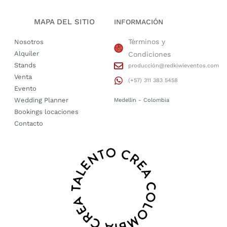
MAPA DEL SITIO
INFORMACIÓN
Términos y
Nosotros
Alquiler
Condiciones
Stands
producción@redkiwieventos.com
Venta
(+57) 311 383 5458
Evento
Wedding Planner
Medellin - Colombia
Bookings locaciones
Contacto