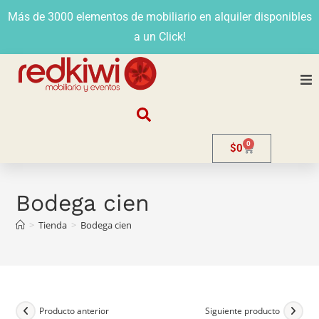
Más de 3000 elementos de mobiliario en alquiler disponibles
a un Click!
Nosotros
0
$
0
Alquiler
Stands
Bodega cien
>
Tienda
>
Bodega cien
Venta
Evento
Contacto
Producto anterior
Siguiente producto