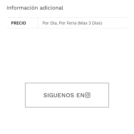
Información adicional
PRECIO
Por Día, Por Feria (Max 3 Días)
SIGUENOS EN
Nuestro objetivo es que cada servicio refleje nuestros valores
honestidad, puntualidad, calidad, responsabilidad, creatividad, trabajo
en equipo, sostenibilidad y crecimiento.