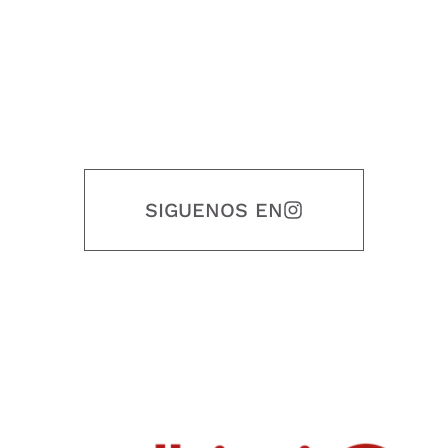
SIGUENOS EN
Nuestro objetivo es que cada servicio refleje nuestros valores
honestidad, puntualidad, calidad, responsabilidad, creatividad, trabajo
en equipo, sostenibilidad y crecimiento.