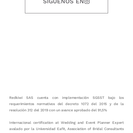
SIGUENOS EN
Nuestro objetivo es que cada servicio refleje nuestros valores
honestidad, puntualidad, calidad, responsabilidad, creatividad, trabajo
en equipo, sostenibilidad y crecimiento.
Redkiwi SAS cuenta con implementación SGSST bajo los
requerimientos normativos del decreto 1072 del 2015 y de la
resolución 312 del 2019 con un avance aprobado del 91,5%
Internacional certification at Wedding and Event Planner Expert
avalado por la Universidad Eafit, Association of Bridal Consultants