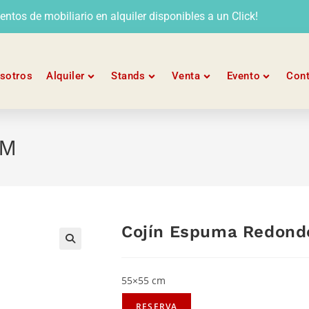
tos de mobiliario en alquiler disponibles a un Click!
sotros
Alquiler
Stands
Venta
Evento
Con
 M
Cojín Espuma Redond
55×55 cm
RESERVA