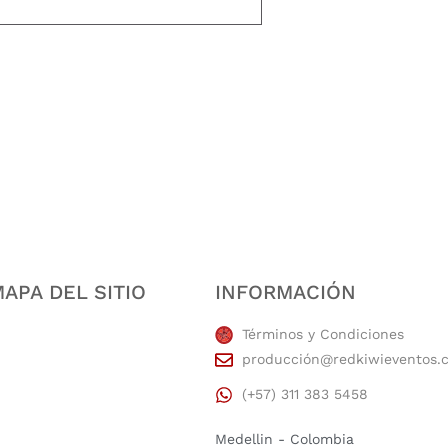
estidad, puntualidad, calidad, responsabilidad, creatividad, trabajo en equip
APA DEL SITIO
INFORMACIÓN
Términos y Condiciones
producción@redkiwieventos.
(+57) 311 383 5458
Medellin - Colombia