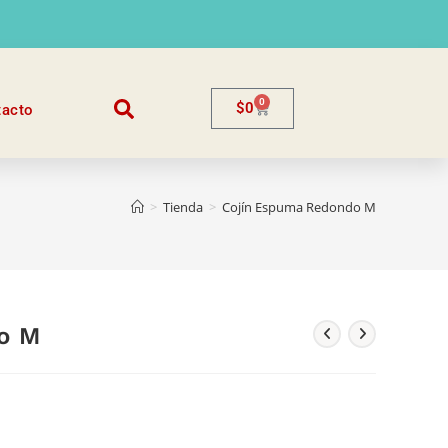
0
$
0
tacto
>
Tienda
>
Cojín Espuma Redondo M
o M