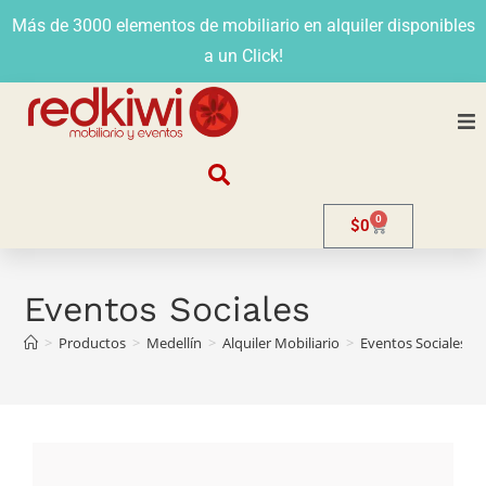
Más de 3000 elementos de mobiliario en alquiler disponibles
a un Click!
Nosotros
0
$
0
Alquiler
Stands
Eventos Sociales
>
Productos
>
Medellín
>
Alquiler Mobiliario
>
Eventos Sociales
>
Venta
Evento
Contacto