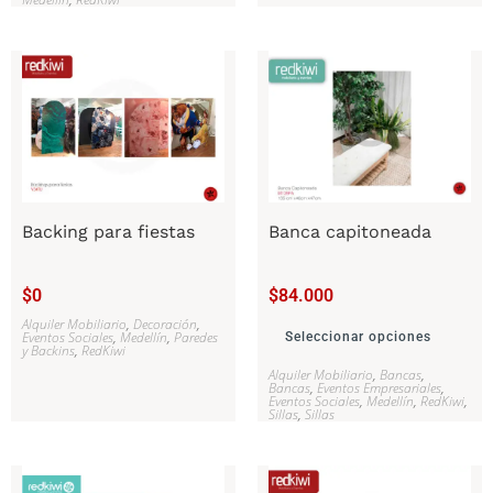
Backing para fiestas
Banca capitoneada
$
0
$
84.000
Alquiler Mobiliario
,
Decoración
,
Eventos Sociales
,
Medellín
,
Paredes
Seleccionar opciones
y Backins
,
RedKiwi
Alquiler Mobiliario
,
Bancas
,
Bancas
,
Eventos Empresariales
,
Eventos Sociales
,
Medellín
,
RedKiwi
,
Sillas
,
Sillas