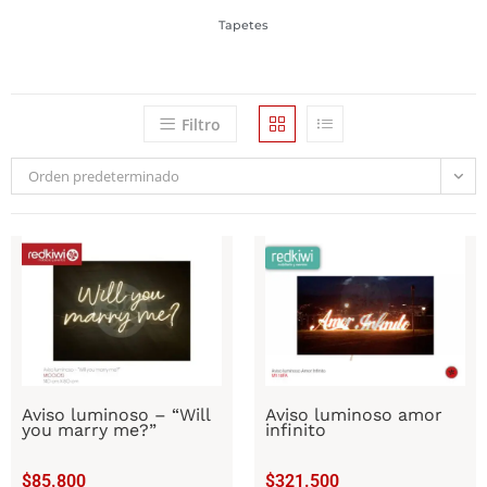
Tapetes
Filtro
Orden predeterminado
Aviso luminoso – “Will
Aviso luminoso amor
you marry me?”
infinito
$
85.800
$
321.500