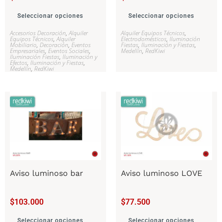
Seleccionar opciones
Seleccionar opciones
Accesorios Decoración
,
Alquiler
Alquiler Equipos Técnicos
,
Equipos Técnicos
,
Alquiler
Electrodomésticos
,
Iluminación
Mobiliario
,
Decoración
,
Eventos
Fiestas
,
Iluminación y Fiestas
,
Empresariales
,
Eventos Sociales
,
Medellín
,
RedKiwi
Iluminación Fiestas
,
Iluminación y
Efectos
,
Iluminación y Fiestas
,
Medellín
,
RedKiwi
Aviso luminoso bar
Aviso luminoso LOVE
$
103.000
$
77.500
Seleccionar opciones
Seleccionar opciones