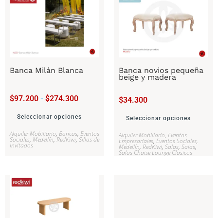
Banca Milán Blanca
Banca novios pequeña
beige y madera
$
97.200
-
$
274.300
$
34.300
Seleccionar opciones
Seleccionar opciones
Alquiler Mobiliario
,
Bancas
,
Eventos
Alquiler Mobiliario
,
Eventos
Sociales
,
Medellín
,
RedKiwi
,
Sillas de
Empresariales
,
Eventos Sociales
,
Invitados
Medellín
,
RedKiwi
,
Salas
,
Salas
,
Salas Chaise Lounge Clasicos