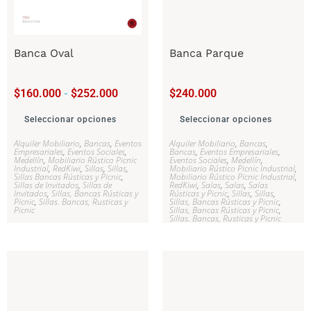
Banca Oval
Banca Parque
$
160.000
-
$
252.000
$
240.000
Seleccionar opciones
Seleccionar opciones
Alquiler Mobiliario
,
Bancas
,
Eventos
Alquiler Mobiliario
,
Bancas
,
Empresariales
,
Eventos Sociales
,
Bancas
,
Eventos Empresariales
,
Medellín
,
Mobiliario Rústico Picnic
Eventos Sociales
,
Medellín
,
Industrial
,
RedKiwi
,
Sillas
,
Sillas
,
Mobiliario Rústico Picnic Industrial
,
Sillas Bancas Rústicas y Picnic
,
Mobiliario Rústico Picnic Industrial
,
Sillas de Invitados
,
Sillas de
RedKiwi
,
Salas
,
Salas
,
Salas
Invitados
,
Sillas, Bancas Rústicas y
Rústicas y Picnic
,
Sillas
,
Sillas
,
Picnic
,
Sillas. Bancas, Rusticas y
Sillas, Bancas Rústicas y Picnic
,
Picnic
Sillas, Bancas Rústicas y Picnic
,
Sillas. Bancas, Rusticas y Picnic