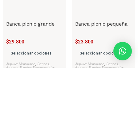
Banca picnic grande
Banca picnic pequeña
$
29.800
$
23.800
Seleccionar opciones
Seleccionar opciones
Alquiler Mobiliario
,
Bancas
,
Alquiler Mobiliario
,
Bancas
,
Bancas
,
Eventos Empresariales
,
Bancas
,
Eventos Empresariales
,
Eventos Sociales
,
Medellín
,
Eventos Sociales
,
Medellín
,
Mobiliario Rústico Picnic Industrial
,
Mobiliario Rústico Picnic Industrial
,
Mobiliario Rústico Picnic Industrial
,
Mobiliario Rústico Picnic Industrial
,
RedKiwi
,
Salas
,
Salas
,
Salas
RedKiwi
,
Salas
,
Salas
,
Salas
Rústicas y Picnic
,
Sillas
,
Sillas
,
Sillas
Rústicas y Picnic
,
Sillas
,
Sillas
,
Sillas
Bancas Rústicas y Picnic
,
Sillas,
Bancas Rústicas y Picnic
,
Sillas,
Bancas Rústicas y Picnic
,
Sillas,
Bancas Rústicas y Picnic
,
Sillas,
Bancas Rústicas y Picnic
,
Sillas.
Bancas Rústicas y Picnic
Bancas, Rusticas y Picnic