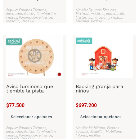
Alquiler Equipos Técnicos
,
Alquiler Equipos Técnicos
,
Electrodomésticos
,
Iluminación
Electrodomésticos
,
Iluminación
Fiestas
,
Iluminación y Fiestas
,
Fiestas
,
Iluminación y Fiestas
,
Medellín
,
RedKiwi
Medellín
,
RedKiwi
Aviso luminoso que
Backing granja para
tiemble la pista
niños
$
77.500
$
697.200
Seleccionar opciones
Seleccionar opciones
Alquiler Equipos Técnicos
,
Alquiler Mobiliario
,
Eventos
Electrodomésticos
,
Iluminación
Sociales
,
Medellín
,
Mobiliario
Fiestas
,
Iluminación y Fiestas
,
Infantil
,
RedKiwi
Medellín
,
RedKiwi