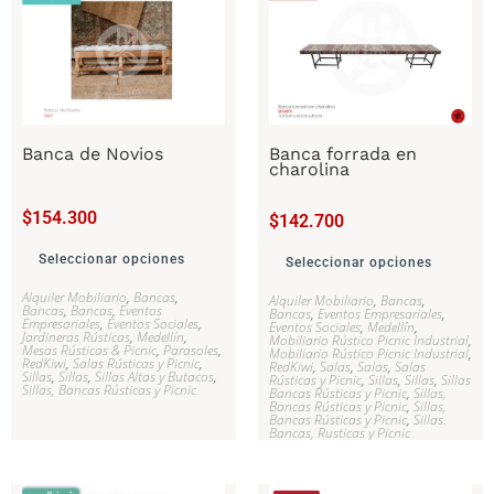
Banca de Novios
Banca forrada en
charolina
$
154.300
$
142.700
Seleccionar opciones
Seleccionar opciones
Alquiler Mobiliario
,
Bancas
,
Alquiler Mobiliario
,
Bancas
,
Bancas
,
Bancas
,
Eventos
Bancas
,
Eventos Empresariales
,
Empresariales
,
Eventos Sociales
,
Eventos Sociales
,
Medellín
,
Jardineras Rústicas
,
Medellín
,
Mobiliario Rústico Picnic Industrial
,
Mesas Rústicas & Picnic
,
Parasoles
,
Mobiliario Rústico Picnic Industrial
,
RedKiwi
,
Salas Rústicas y Picnic
,
RedKiwi
,
Salas
,
Salas
,
Salas
Sillas
,
Sillas
,
Sillas Altas y Butacos
,
Rústicas y Picnic
,
Sillas
,
Sillas
,
Sillas
Sillas, Bancas Rústicas y Picnic
Bancas Rústicas y Picnic
,
Sillas,
Bancas Rústicas y Picnic
,
Sillas,
Bancas Rústicas y Picnic
,
Sillas.
Bancas, Rusticas y Picnic