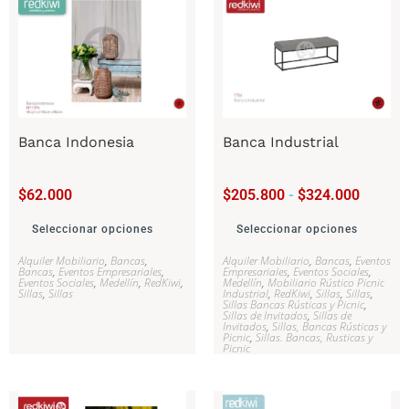
Banca Indonesia
Banca Industrial
$
62.000
$
205.800
-
$
324.000
Seleccionar opciones
Seleccionar opciones
Alquiler Mobiliario
,
Bancas
,
Alquiler Mobiliario
,
Bancas
,
Eventos
Bancas
,
Eventos Empresariales
,
Empresariales
,
Eventos Sociales
,
Eventos Sociales
,
Medellín
,
RedKiwi
,
Medellín
,
Mobiliario Rústico Picnic
Sillas
,
Sillas
Industrial
,
RedKiwi
,
Sillas
,
Sillas
,
Sillas Bancas Rústicas y Picnic
,
Sillas de Invitados
,
Sillas de
Invitados
,
Sillas, Bancas Rústicas y
Picnic
,
Sillas. Bancas, Rusticas y
Picnic