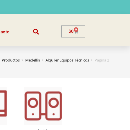
0
$
0
tacto
Productos
>
Medellín
>
Alquiler Equipos Técnicos
>
Página 2