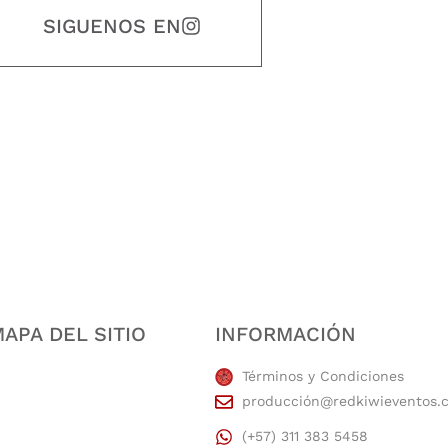
SIGUENOS EN
estidad, puntualidad, calidad, responsabilidad, creatividad, trabajo en equip
APA DEL SITIO
INFORMACIÓN
Términos y Condiciones
producción@redkiwieventos.
(+57) 311 383 5458