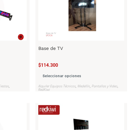
Base de TV
$
114.300
Seleccionar opciones
iestas
,
Alquiler Equipos Técnicos
,
Medellín
,
Pantallas y Video
,
RedKiwi