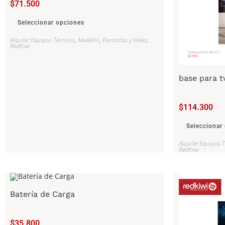
$
71.500
Seleccionar opciones
Alquiler Equipos Técnicos
,
Medellín
,
Pantallas y Video
,
RedKiwi
base para t
$
114.300
Seleccionar
Alquiler Equipos 
RedKiwi
Batería de Carga
$
35.800