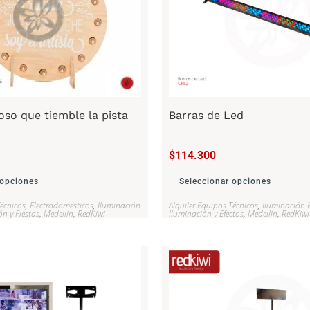
oso que tiemble la pista
Barras de Led
$
114.300
 opciones
Seleccionar opciones
Técnicos
,
Electrodomésticos
,
Iluminación
Alquiler Equipos Técnicos
,
Iluminación F
ón y Fiestas
,
Medellín
,
RedKiwi
Iluminación y Efectos
,
Medellín
,
RedKiwi