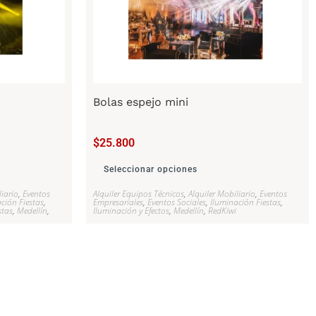
Bolas espejo mini
$
25.800
Seleccionar opciones
liario
,
Eventos
Alquiler Equipos Técnicos
,
Alquiler Mobiliario
,
Eventos
ción Fiestas
,
Empresariales
,
Eventos Sociales
,
Iluminación Fiestas
,
stas
,
Medellín
,
Iluminación y Efectos
,
Medellín
,
RedKiwi