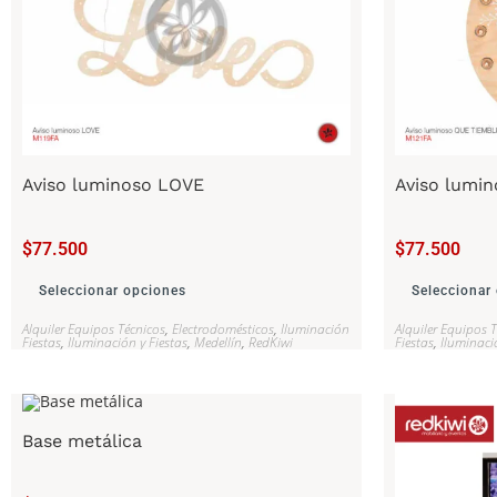
Aviso luminoso LOVE
Aviso lumin
$
77.500
$
77.500
Seleccionar opciones
Seleccionar
Alquiler Equipos Técnicos
,
Electrodomésticos
,
Iluminación
Alquiler Equipos 
Fiestas
,
Iluminación y Fiestas
,
Medellín
,
RedKiwi
Fiestas
,
Iluminaci
Base metálica