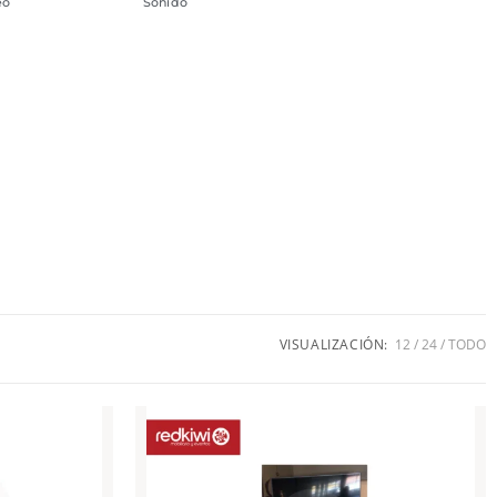
eo
Sonido
VISUALIZACIÓN:
12
24
TODO