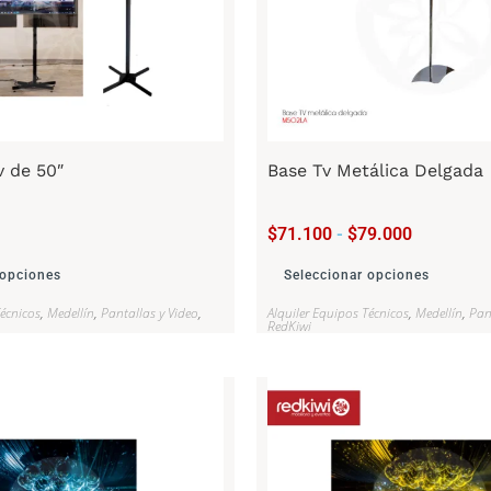
v de 50″
Base Tv Metálica Delgada
$
71.100
-
$
79.000
 opciones
Seleccionar opciones
Técnicos
,
Medellín
,
Pantallas y Video
,
Alquiler Equipos Técnicos
,
Medellín
,
Pan
RedKiwi