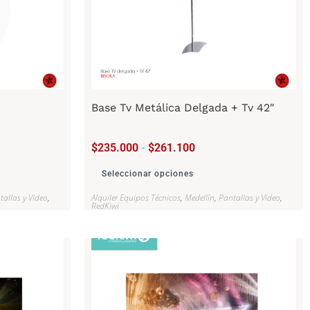
Base Tv Metálica Delgada + Tv 42″
$
235.000
-
$
261.100
Seleccionar opciones
tallas y Video
,
Alquiler Equipos Técnicos
,
Medellín
,
Pantallas y Video
,
RedKiwi