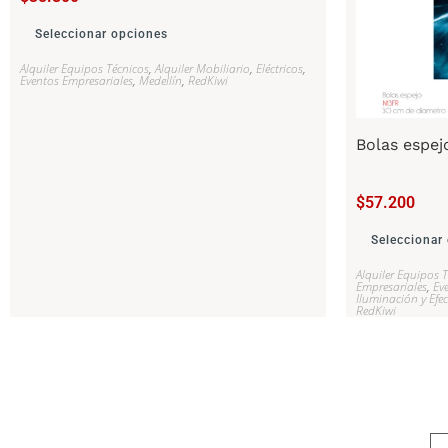
Seleccionar opciones
Alquiler Equipos Técnicos
,
Alquiler Mobiliario
,
Eléctricos
,
Eventos Empresariales
,
Medellín
,
RedKiwi
Bolas espej
$
57.200
Seleccionar
Alquiler Equipos 
Empresariales
,
Ev
Iluminación y Efe
RedKiwi