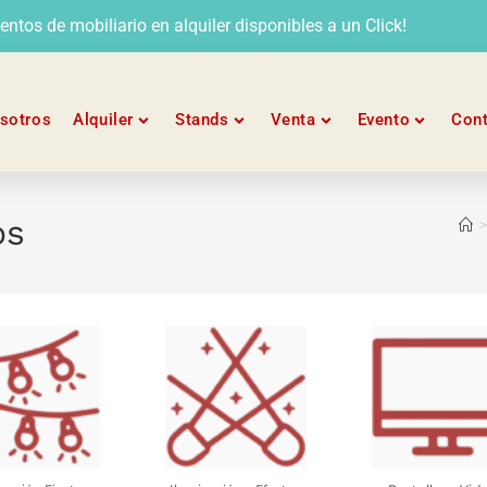
tos de mobiliario en alquiler disponibles a un Click!
sotros
Alquiler
Stands
Venta
Evento
Con
os
>