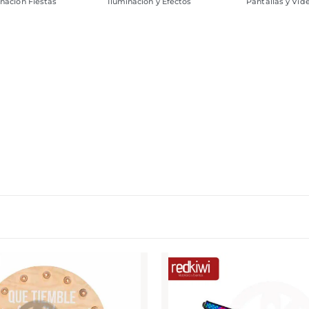
inación Fiestas
Iluminación y Efectos
Pantallas y Vid