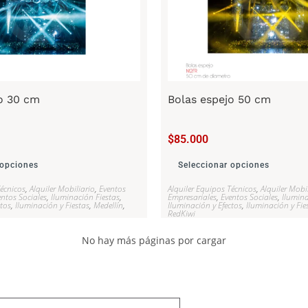
o 30 cm
Bolas espejo 50 cm
$
85.000
 opciones
Seleccionar opciones
Técnicos
,
Alquiler Mobiliario
,
Eventos
Alquiler Equipos Técnicos
,
Alquiler Mobi
entos Sociales
,
Iluminación Fiestas
,
Empresariales
,
Eventos Sociales
,
Ilumina
ctos
,
Iluminación y Fiestas
,
Medellín
,
Iluminación y Efectos
,
Iluminación y Fie
RedKiwi
No hay más páginas por cargar