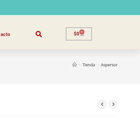
0
$
0
tacto
>
Tienda
>
Aspersor