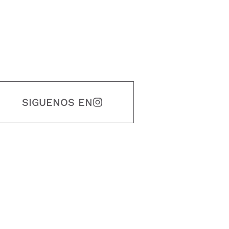
SIGUENOS EN
estidad, puntualidad, calidad, responsabilidad, creatividad, trabajo en equip