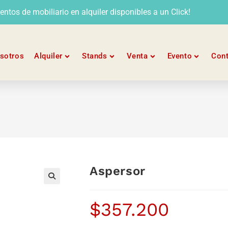
tos de mobiliario en alquiler disponibles a un Click!
sotros
Alquiler
Stands
Venta
Evento
Con
Aspersor
🔍
$
357.200