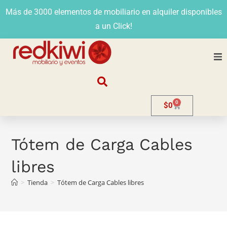
Más de 3000 elementos de mobiliario en alquiler disponibles
a un Click!
Nosotros
0
$
0
Alquiler
Stands
Tótem de Carga Cables
libres
Venta
>
Tienda
>
Tótem de Carga Cables libres
Evento
Contacto