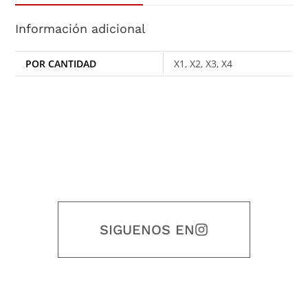
Información adicional
POR CANTIDAD
X1, X2, X3, X4
SIGUENOS EN
Nuestro objetivo es que cada servicio refleje nuestros valores
honestidad, puntualidad, calidad, responsabilidad, creatividad, trabajo