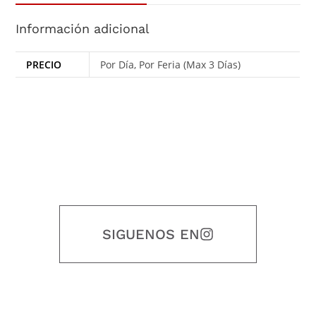
Información adicional
PRECIO
Por Día, Por Feria (Max 3 Días)
SIGUENOS EN
Nuestro objetivo es que cada servicio refleje nuestros valores
honestidad, puntualidad, calidad, responsabilidad, creatividad, trabajo