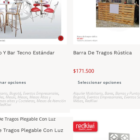
o Y Bar Tecno Estándar
Barra De Tragos Rústica
$
171.500
nar opciones
Seleccionar opciones
iario
,
Bogotá
,
Eventos Empresariales
,
Alquiler Mobiliario
,
Bares
,
Barras y Puntos
les
,
Mesas
,
Mesas
,
Mesas Altas y
Bogotá
,
Eventos Empresariales
,
Eventos S
sas altas y Cocteleras
,
Mesas de Atención
Mesas
,
RedKiwi
RedKiwi
e Tragos Plegable Con Luz