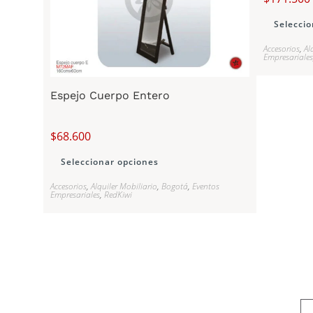
Seleccio
Accesorios
,
Al
Empresariales
Espejo Cuerpo Entero
$
68.600
Seleccionar opciones
Accesorios
,
Alquiler Mobiliario
,
Bogotá
,
Eventos
Empresariales
,
RedKiwi