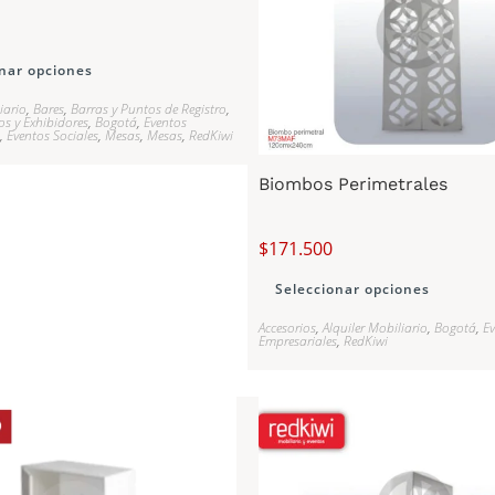
nar opciones
iario
,
Bares
,
Barras y Puntos de Registro
,
os y Exhibidores
,
Bogotá
,
Eventos
,
Eventos Sociales
,
Mesas
,
Mesas
,
RedKiwi
Biombos Perimetrales
$
171.500
Seleccionar opciones
Accesorios
,
Alquiler Mobiliario
,
Bogotá
,
E
Empresariales
,
RedKiwi