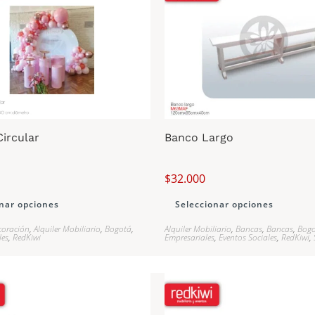
Circular
Banco Largo
$
32.000
nar opciones
Seleccionar opciones
coración
,
Alquiler Mobiliario
,
Bogotá
,
Alquiler Mobiliario
,
Bancas
,
Bancas
,
Bog
les
,
RedKiwi
Empresariales
,
Eventos Sociales
,
RedKiwi
,