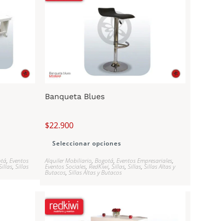
Banqueta Blues
$
22.900
Seleccionar opciones
otá
,
Eventos
Alquiler Mobiliario
,
Bogotá
,
Eventos Empresariales
,
Sillas
,
Sillas
Eventos Sociales
,
RedKiwi
,
Sillas
,
Sillas
,
Sillas Altas y
Butacos
,
Sillas Altas y Butacos