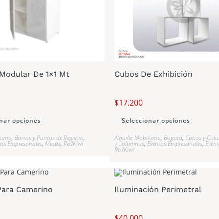
Modular De 1×1 Mt
Cubos De Exhibición
$
17.200
nar opciones
Seleccionar opciones
iario
,
Barras y Puntos de Registro
,
Alquiler Mobiliario
,
Bogotá
,
Cubos y Col
os Empresariales
,
Mesas
,
RedKiwi
y Columnas
,
Eventos Empresariales
,
Event
RedKiwi
Para Camerino
Iluminación Perimetral
$
40.000