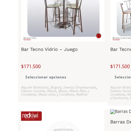
Bar Tecno Vidrio – Juego
Bar Tecn
$
171.500
$
171.500
Seleccionar opciones
Seleccio
Alquiler Mobiliario
,
Bogotá
,
Eventos Empresariales
,
Alquiler Mobil
Eventos Sociales
,
Mesas
,
Mesas
,
Mesas Altas y
Eventos Socia
Cocteleras
,
Mesas altas y Cocteleras
,
RedKiwi
Cocteleras
,
Me
y Escritorios
,
Barras D