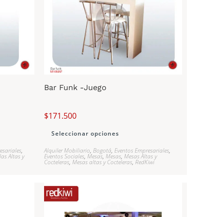
Bar Funk -Juego
$
171.500
Seleccionar opciones
esariales
,
Alquiler Mobiliario
,
Bogotá
,
Eventos Empresariales
,
llas Altas y
Eventos Sociales
,
Mesas
,
Mesas
,
Mesas Altas y
Cocteleras
,
Mesas altas y Cocteleras
,
RedKiwi