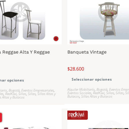
 Reggae Alta Y Reggae
Banqueta Vintage
$
28.600
Seleccionar opciones
nar opciones
Alquiler Mobiliario
,
Bogotá
,
Eventos Empr
iario
,
Bogotá
,
Eventos Empresariales
,
Eventos Sociales
,
RedKiwi
,
Sillas
,
Sillas
,
Si
les
,
RedKiwi
,
Sillas
,
Sillas
,
Sillas Altas y
Butacos
,
Sillas Altas y Butacos
as Altas y Butacos