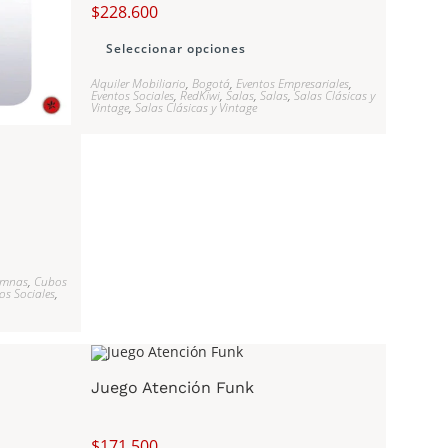
$
228.600
Seleccionar opciones
Alquiler Mobiliario
,
Bogotá
,
Eventos Empresariales
,
Eventos Sociales
,
RedKiwi
,
Salas
,
Salas
,
Salas Clásicas y
Vintage
,
Salas Clásicas y Vintage
umnas
,
Cubos
os Sociales
,
Juego Atención Funk
$
171.500