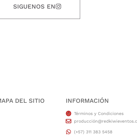
SIGUENOS EN
estidad, puntualidad, calidad, responsabilidad, creatividad, trabajo en equip
APA DEL SITIO
INFORMACIÓN
Términos y Condiciones
producción@redkiwieventos.
(+57) 311 383 5458