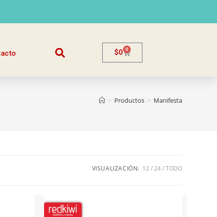
0
$
0
tacto
>
Productos
>
Manifesta
VISUALIZACIÓN:
12
24
TODO