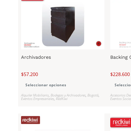
Archivadores
Backing 
$
57.200
$
228.600
Seleccionar opciones
Seleccio
Alquiler Mobiliario
,
Bodegas y Archivadores
,
Bogotá
,
Accesorios De
Eventos Empresariales
,
RedKiwi
Eventos Socia