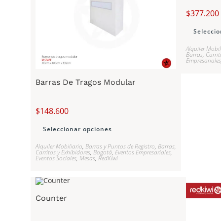
$
377.200
Seleccio
Alquiler Mobil
Barras, Carrit
Empresariales
Barras De Tragos Modular
$
148.600
Seleccionar opciones
Alquiler Mobiliario
,
Barras y Puntos de Registro
,
Barras,
Carritos y Exhibidores
,
Bogotá
,
Eventos Empresariales
,
Eventos Sociales
,
Mesas
,
RedKiwi
Counter