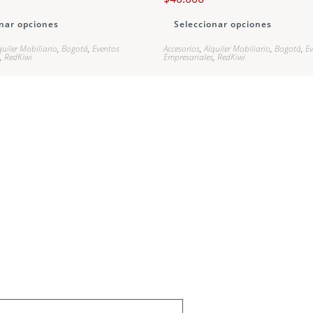
nar opciones
Seleccionar opciones
quiler Mobiliario
,
Bogotá
,
Eventos
Accesorios
,
Alquiler Mobiliario
,
Bogotá
,
E
,
RedKiwi
Empresariales
,
RedKiwi