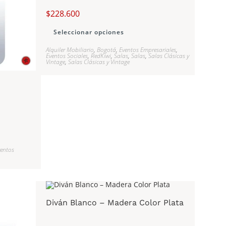
$
228.600
Seleccionar opciones
Alquiler Mobiliario
,
Bogotá
,
Eventos Empresariales
,
Eventos Sociales
,
RedKiwi
,
Salas
,
Salas
,
Salas Clásicas y
Vintage
,
Salas Clásicas y Vintage
ventos
Diván Blanco – Madera Color Plata