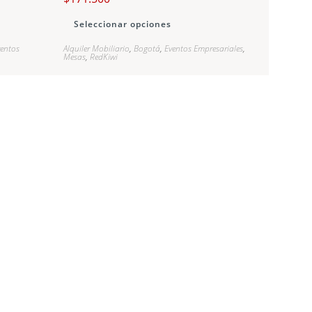
Seleccionar opciones
ventos
Alquiler Mobiliario
,
Bogotá
,
Eventos Empresariales
,
Mesas
,
RedKiwi