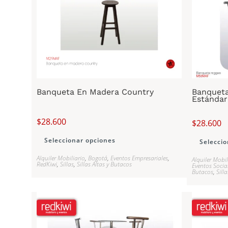
Banqueta En Madera Country
Banqueta
Estándar
$
28.600
$
28.600
Seleccionar opciones
Seleccio
Alquiler Mobiliario
,
Bogotá
,
Eventos Empresariales
,
Alquiler Mobil
RedKiwi
,
Sillas
,
Sillas Altas y Butacos
Eventos Socia
Butacos
,
Sill