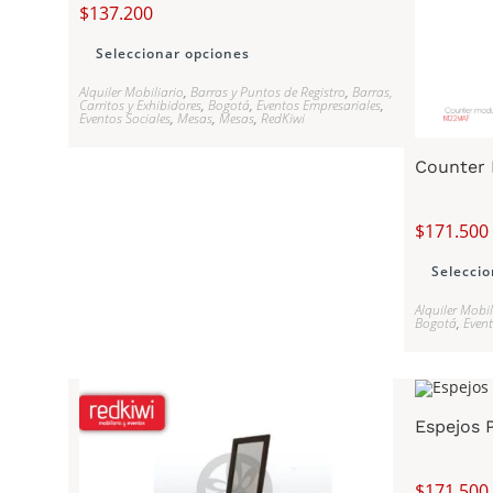
$
137.200
Seleccionar opciones
Alquiler Mobiliario
,
Barras y Puntos de Registro
,
Barras,
Carritos y Exhibidores
,
Bogotá
,
Eventos Empresariales
,
Eventos Sociales
,
Mesas
,
Mesas
,
RedKiwi
Counter 
$
171.500
Seleccio
Alquiler Mobil
Bogotá
,
Event
Espejos 
$
171.500