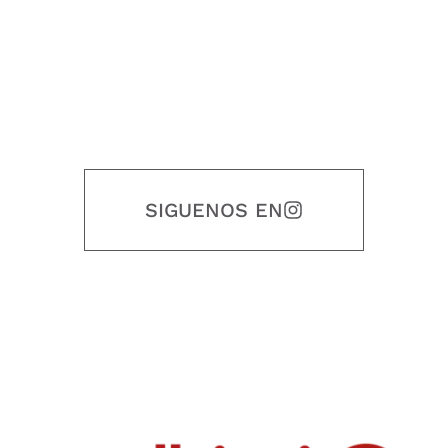
SIGUENOS EN
Nuestro objetivo es que cada servicio refleje nuestros valores
honestidad, puntualidad, calidad, responsabilidad, creatividad, trabajo
en equipo, sostenibilidad y crecimiento.