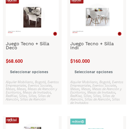
Juego Tecno + Silla
Juego Tecno + Silla
Deco
Indi
$
68.600
$
160.000
Seleccionar opciones
Seleccionar opciones
Alquiler Mobiliario
,
Bogotá
,
Eventos
Alquiler Mobiliario
,
Bogotá
,
Eventos
Empresariales
,
Eventos Sociales
,
Empresariales
,
Eventos Sociales
,
Mesas
,
Mesas
,
Mesas de Atención y
Mesas
,
Mesas
,
Mesas de Atención y
Escritorios
,
Mesas de Invitados
,
Escritorios
,
Mesas de Invitados
,
RedKiwi
,
Sillas
,
Sillas
,
Sillas de
RedKiwi
,
Sillas
,
Sillas
,
Sillas de
Atención
,
Sillas de Atención
Atención
,
Sillas de Atención
,
Sillas
de Invitados