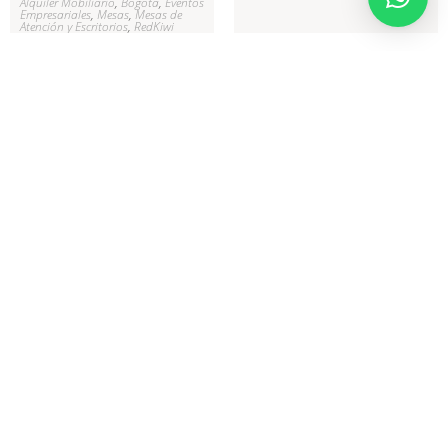
Alquiler Mobiliario
,
Bogotá
,
Eventos
Empresariales
,
Mesas
,
Mesas de
Atención y Escritorios
,
RedKiwi
Mesa Rock Diner
Mesa Rock Dinner
Industrial
Industrial
Alquiler Mobiliario
,
Bogotá
,
Eventos
$
57.200
Empresariales
,
Mesas
,
Mesas de
Atención y Escritorios
,
RedKiwi
Seleccionar opciones
Alquiler Mobiliario
,
Bogotá
,
Eventos
Empresariales
,
Eventos Sociales
,
Mesas
,
Mesas
,
Mesas de Atención y
Escritorios
,
Mesas de Invitados
,
RedKiwi
,
Salas
,
Salas Lounge
Básicas