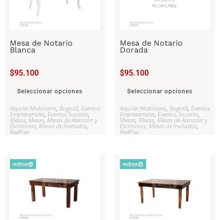
Mesa de Notario
Mesa de Notario
Blanca
Dorada
$
95.100
$
95.100
Seleccionar opciones
Seleccionar opciones
Alquiler Mobiliario
,
Bogotá
,
Eventos
Alquiler Mobiliario
,
Bogotá
,
Eventos
Empresariales
,
Eventos Sociales
,
Empresariales
,
Eventos Sociales
,
Mesas
,
Mesas
,
Mesas de Atención y
Mesas
,
Mesas
,
Mesas de Atención y
Escritorios
,
Mesas de Invitados
,
Escritorios
,
Mesas de Invitados
,
RedKiwi
RedKiwi