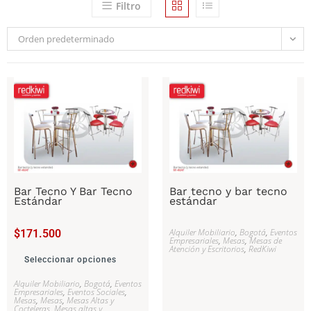
Filtro
Orden predeterminado
Bar Tecno Y Bar Tecno
Bar tecno y bar tecno
Estándar
estándar
Alquiler Mobiliario
,
Bogotá
,
Eventos
$
171.500
Empresariales
,
Mesas
,
Mesas de
Atención y Escritorios
,
RedKiwi
Seleccionar opciones
Alquiler Mobiliario
,
Bogotá
,
Eventos
Empresariales
,
Eventos Sociales
,
Mesas
,
Mesas
,
Mesas Altas y
Cocteleras
,
Mesas altas y