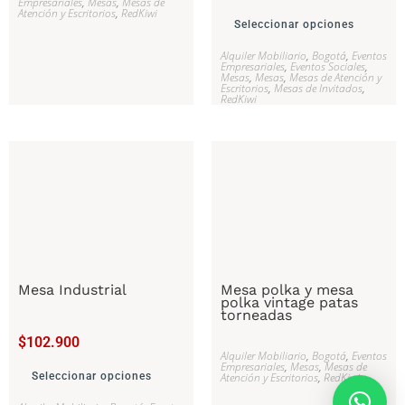
Empresariales
,
Mesas
,
Mesas de
Atención y Escritorios
,
RedKiwi
Seleccionar opciones
Alquiler Mobiliario
,
Bogotá
,
Eventos
Empresariales
,
Eventos Sociales
,
Mesas
,
Mesas
,
Mesas de Atención y
Escritorios
,
Mesas de Invitados
,
RedKiwi
Mesa Industrial
Mesa polka y mesa
polka vintage patas
torneadas
$
102.900
Alquiler Mobiliario
,
Bogotá
,
Eventos
Empresariales
,
Mesas
,
Mesas de
Seleccionar opciones
Atención y Escritorios
,
RedKiwi