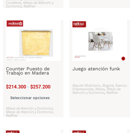
Cocteleras
,
Mesas de Atención y
Escritorios
,
RedKiwi
Counter Puesto de
Juego atención funk
Trabajo en Madera
Alquiler Mobiliario
,
Bogotá
,
Eventos
$
214.300
-
$
257.200
Empresariales
,
Mesas
,
Mesas de
Atención y Escritorios
,
RedKiwi
Seleccionar opciones
Mesas de Atención y Escritorios
,
Mesas de Atención y Escritorios
,
RedKiwi