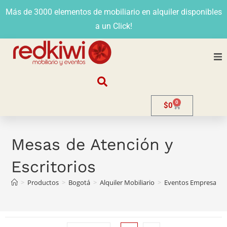
Más de 3000 elementos de mobiliario en alquiler disponibles
a un Click!
Nosotros
0
$
0
Alquiler
Stands
Mesas de Atención y
Escritorios
Venta
>
Productos
>
Bogotá
>
Alquiler Mobiliario
>
Eventos Empresarial
Evento
Contacto