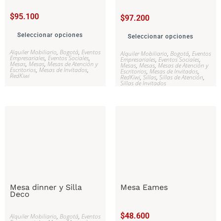
$
95.100
$
97.200
Seleccionar opciones
Seleccionar opciones
Alquiler Mobiliario
,
Bogotá
,
Eventos
Alquiler Mobiliario
,
Bogotá
,
Eventos
Empresariales
,
Eventos Sociales
,
Empresariales
,
Eventos Sociales
,
Mesas
,
Mesas
,
Mesas de Atención y
Mesas
,
Mesas
,
Mesas de Atención y
Escritorios
,
Mesas de Invitados
,
Escritorios
,
Mesas de Invitados
,
RedKiwi
RedKiwi
,
Sillas
,
Sillas de Atención
,
Sillas de Invitados
Mesa dinner y Silla
Mesa Eames
Deco
$
48.600
Alquiler Mobiliario
,
Bogotá
,
Eventos