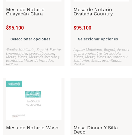
Mesa de Notario
Mesa de Notario
Guayacán Clara
Ovalada Country
$
95.100
$
95.100
Seleccionar opciones
Seleccionar opciones
Alquiler Mobiliario
,
Bogotá
,
Eventos
Alquiler Mobiliario
,
Bogotá
,
Eventos
Empresariales
,
Eventos Sociales
,
Empresariales
,
Eventos Sociales
,
Mesas
,
Mesas
,
Mesas de Atención y
Mesas
,
Mesas
,
Mesas de Atención y
Escritorios
,
Mesas de Invitados
,
Escritorios
,
Mesas de Invitados
,
RedKiwi
RedKiwi
Mesa de Notario Wash
Mesa Dinner Y Silla
Deco