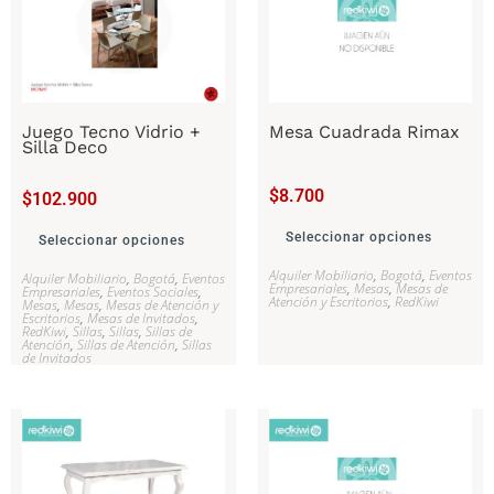
Juego Tecno Vidrio +
Mesa Cuadrada Rimax
Silla Deco
$
8.700
$
102.900
Seleccionar opciones
Seleccionar opciones
Alquiler Mobiliario
,
Bogotá
,
Eventos
Alquiler Mobiliario
,
Bogotá
,
Eventos
Empresariales
,
Mesas
,
Mesas de
Empresariales
,
Eventos Sociales
,
Atención y Escritorios
,
RedKiwi
Mesas
,
Mesas
,
Mesas de Atención y
Escritorios
,
Mesas de Invitados
,
RedKiwi
,
Sillas
,
Sillas
,
Sillas de
Atención
,
Sillas de Atención
,
Sillas
de Invitados