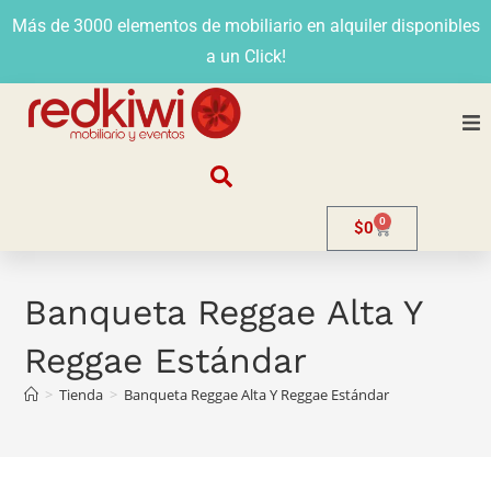
Más de 3000 elementos de mobiliario en alquiler disponibles
a un Click!
Nosotros
0
$
0
Alquiler
Stands
Banqueta Reggae Alta Y
Reggae Estándar
Venta
>
Tienda
>
Banqueta Reggae Alta Y Reggae Estándar
Evento
Contacto