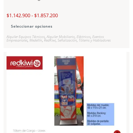
$
1.142.900
-
$
1.857.200
Seleccionar opciones
Alquiler Equipos Técnicos
,
Alquiler Mobiliario
,
Eléctricos
,
Eventos
Empresariales
,
Medellín
,
RedKiwi
,
Señalización
,
Tótems y Habladores