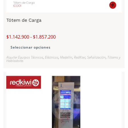
Tótem de Carga
$
1.142.900
-
$
1.857.200
Seleccionar opciones
Alquiler Equipos Técnicos
,
Eléctricos
,
Medellín
,
RedKiwi
,
Señalización
,
Tótems y
Habladores