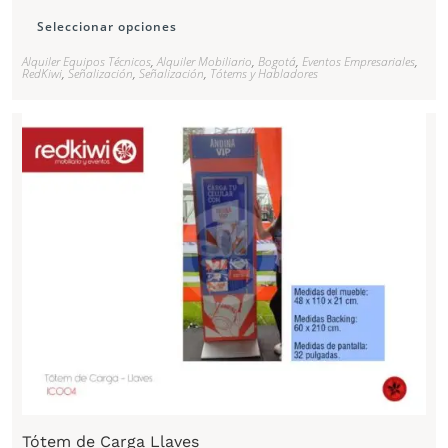
Seleccionar opciones
Alquiler Equipos Técnicos
,
Alquiler Mobiliario
,
Bogotá
,
Eventos Empresariales
,
RedKiwi
,
Señalización
,
Señalización
,
Tótems y Habladores
Tótem de Carga Llaves