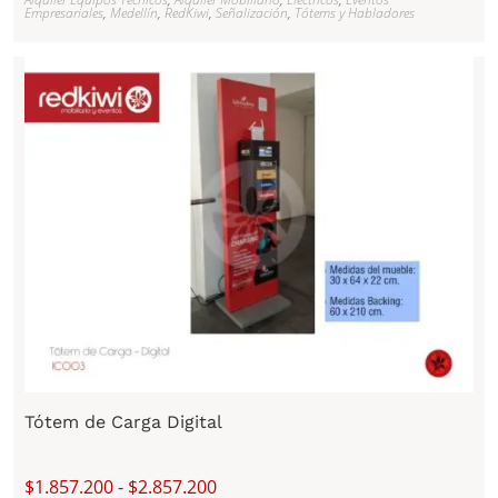
Empresariales
,
Medellín
,
RedKiwi
,
Señalización
,
Tótems y Habladores
Tótem de Carga Digital
$
1.857.200
-
$
2.857.200