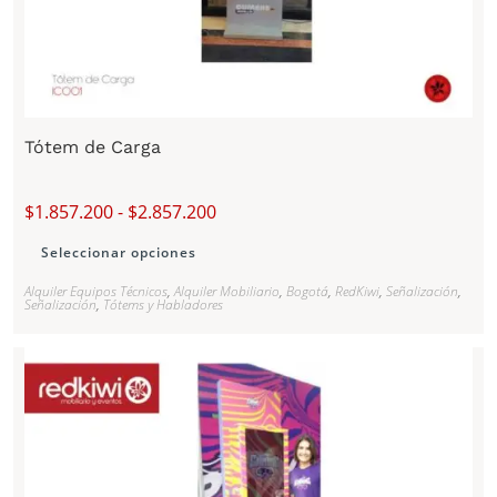
Tótem de Carga
$
1.857.200
-
$
2.857.200
Seleccionar opciones
Alquiler Equipos Técnicos
,
Alquiler Mobiliario
,
Bogotá
,
RedKiwi
,
Señalización
,
Señalización
,
Tótems y Habladores