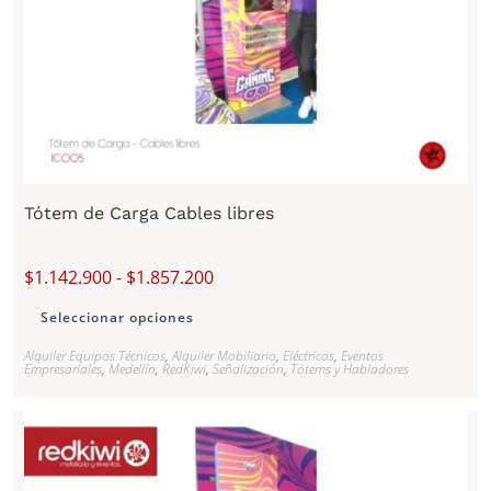
Tótem de Carga Cables libres
$
1.142.900
-
$
1.857.200
Seleccionar opciones
Alquiler Equipos Técnicos
,
Alquiler Mobiliario
,
Eléctricos
,
Eventos
Empresariales
,
Medellín
,
RedKiwi
,
Señalización
,
Tótems y Habladores