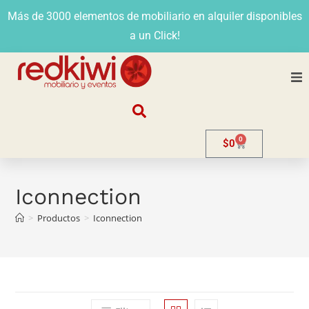
Más de 3000 elementos de mobiliario en alquiler disponibles
a un Click!
Nosotros
0
$
0
Alquiler
Stands
Iconnection
>
Productos
>
Iconnection
Venta
Evento
Contacto