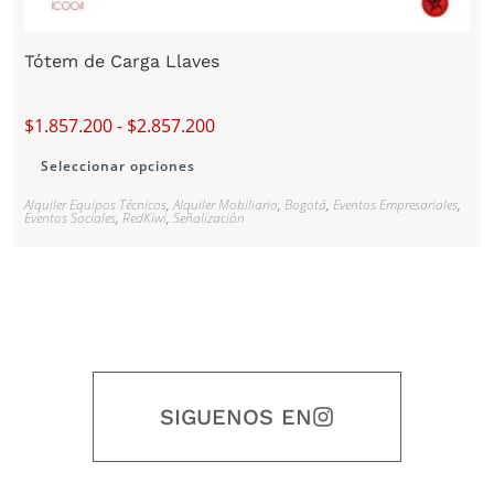
Tótem de Carga Llaves
$
1.857.200
-
$
2.857.200
Seleccionar opciones
Alquiler Equipos Técnicos
,
Alquiler Mobiliario
,
Bogotá
,
Eventos Empresariales
,
Eventos Sociales
,
RedKiwi
,
Señalización
SIGUENOS EN