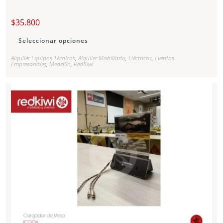
$
35.800
Seleccionar opciones
Alquiler Equipos Técnicos
,
Alquiler Mobiliario
,
Eléctricos
,
Eventos
Empresariales
,
Medellín
,
RedKiwi