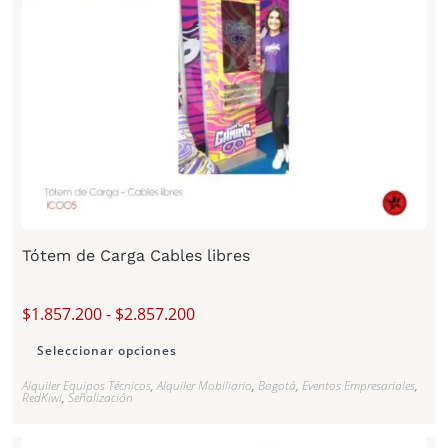
Tótem de Carga Cables libres
$
1.857.200
-
$
2.857.200
Seleccionar opciones
Alquiler Equipos Técnicos
,
Alquiler Mobiliario
,
Bogotá
,
Eventos Empresariales
,
RedKiwi
,
Señalización