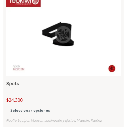
Spots
$
24.300
Seleccionar opciones
Alquiler Equipos Técnicos
,
Iluminación y Efectos
,
Medellín
,
RedKiwi