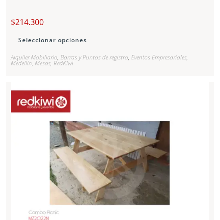
$
214.300
Seleccionar opciones
Alquiler Mobiliario
,
Barras y Puntos de registro
,
Eventos Empresariales
,
Medellín
,
Mesas
,
RedKiwi