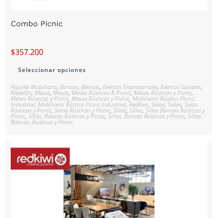
Combo Picnic
$
357.200
Seleccionar opciones
Alquiler Mobiliario
,
Bancas
,
Bancas
,
Eventos Empresariales
,
Eventos Sociales
,
Medellín
,
Mesas
,
Mesas
,
Mesas Rústicas & Picnic
,
Mesas Rústicas y Picnic
,
Mesas Rústicas y Picnic
,
Mesas Rústicas y Picnic
,
Mobiliario Rústico Picnic
Industrial
,
Mobiliario Rústico Picnic Industrial
,
RedKiwi
,
Salas
,
Salas
,
Salas
Rústicas y Picnic
,
Salas Rústicas y Picnic
,
Sillas
,
Sillas
,
Sillas Bancas Rústicas y
Picnic
,
Sillas, Bancas Rústicas y Picnic
,
Sillas, Bancas Rústicas y Picnic
,
Sillas.
Bancas, Rusticas y Picnic