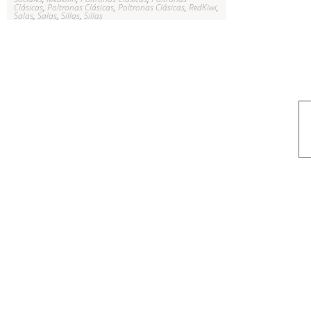
Clásicas
,
Poltronas Clásicas
,
Poltronas Clásicas
,
RedKiwi
,
Salas
,
Salas
,
Sillas
,
Sillas
Nuestro objetivo es que cada servicio refleje nuestros valores hon