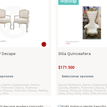
XV Decape
Silla Quinceañera
$
171.500
 opciones
Seleccionar opciones
o
,
Eventos Empresariales
,
Eventos
Alquiler Mobiliario
,
Eventos Empresarial
,
Poltronas Clásicas
,
Poltronas
Sociales
,
Medellín
,
Poltronas Clásicas
,
P
s Clásicas
,
Poltronas Clásicas
,
RedKiwi
,
Clásicas
,
Poltronas Clásicas
,
Poltronas 
s
,
Sillas
Salas
,
Salas
,
Sillas
,
Sillas
,
Sillas de Invi