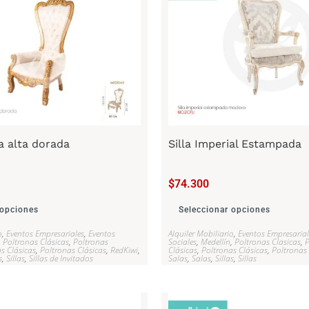
a alta dorada
Silla Imperial Estampada
$
74.300
 opciones
Seleccionar opciones
o
,
Eventos Empresariales
,
Eventos
Alquiler Mobiliario
,
Eventos Empresarial
,
Poltronas Clásicas
,
Poltronas
Sociales
,
Medellín
,
Poltronas Clasicas
,
P
s Clásicas
,
Poltronas Clásicas
,
RedKiwi
,
Clásicas
,
Poltronas Clásicas
,
Poltronas 
s
,
Sillas
,
Sillas de Invitados
Salas
,
Salas
,
Sillas
,
Sillas