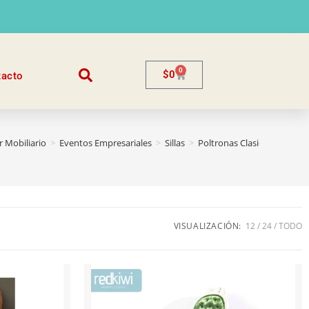
0
$
0
tacto
r Mobiliario
>
Eventos Empresariales
>
Sillas
>
Poltronas Clasicas
VISUALIZACIÓN:
12
24
TODO