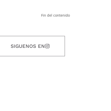
Fin del contenido
SIGUENOS EN
estidad, puntualidad, calidad, responsabilidad, creatividad, trabajo en equip