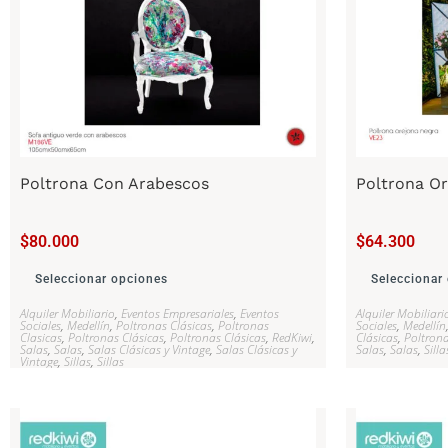
Poltrona Con Arabescos
Poltrona Or
$
80.000
$
64.300
Seleccionar opciones
Seleccionar
Alquiler Mobiliario
,
Eventos Empresariales
,
Eventos
Alquiler Mobiliari
Sociales
,
Medellín
,
Poltronas Clásicas
,
Poltronas
Sociales
,
Medellín
Clasicas
,
Poltronas Clásicas
,
Poltronas Clásicas
,
RedKiwi
,
Clásicas
,
Poltrona
Salas
,
Salas
,
Salas Clásicas y Vintage
,
Salas Clásicas y
Salas
,
Salas
,
Silla
Vintage
,
Sillas
,
Sillas