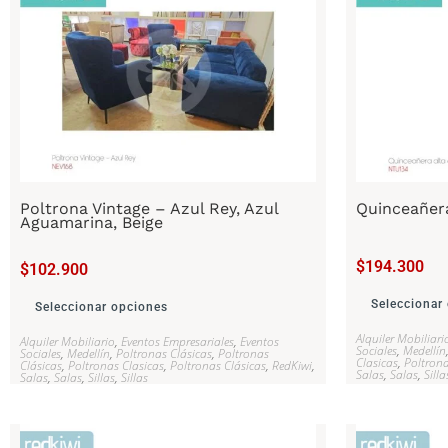
Poltrona Vintage – Azul Rey, Azul
Quinceañer
Aguamarina, Beige
$
194.300
$
102.900
Seleccionar
Seleccionar opciones
Alquiler Mobiliari
Alquiler Mobiliario
,
Eventos Empresariales
,
Eventos
Sociales
,
Medellín
Sociales
,
Medellín
,
Poltronas Clásicas
,
Poltronas
Clasicas
,
Poltrona
Clásicas
,
Poltronas Clasicas
,
Poltronas Clásicas
,
RedKiwi
,
Salas
,
Salas
,
Silla
Salas
,
Salas
,
Sillas
,
Sillas