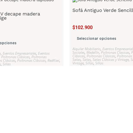
Sofá Antiguo Verde Sencil
 XV decape madera
ige
$
102.900
Seleccionar opciones
 opciones
Alquiler Mobiliario
,
Eventos Empresarial
Sociales
,
Medellín
,
Poltronas Clasicas
,
P
o
,
Eventos Empresariales
,
Eventos
Clásicas
,
Poltronas Clásicas
,
Poltronas 
,
Poltronas Clásicas
,
Poltronas
Salas
,
Salas
,
Salas Clásicas y Vintage
,
S
s Clásicas
,
Poltronas Clásicas
,
RedKiwi
,
Vintage
,
Sillas
,
Sillas
s
,
Sillas