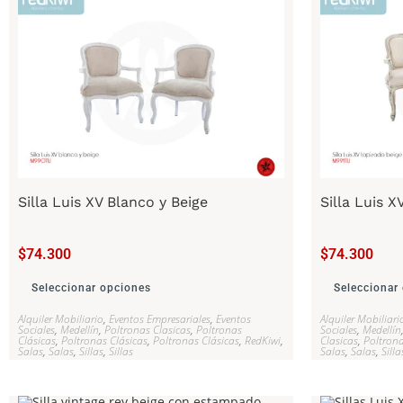
Silla Luis XV Blanco y Beige
Silla Luis 
$
74.300
$
74.300
Seleccionar opciones
Seleccionar
Alquiler Mobiliario
,
Eventos Empresariales
,
Eventos
Alquiler Mobiliari
Sociales
,
Medellín
,
Poltronas Clasicas
,
Poltronas
Sociales
,
Medellín
Clásicas
,
Poltronas Clásicas
,
Poltronas Clásicas
,
RedKiwi
,
Clasicas
,
Poltrona
Salas
,
Salas
,
Sillas
,
Sillas
Salas
,
Salas
,
Silla