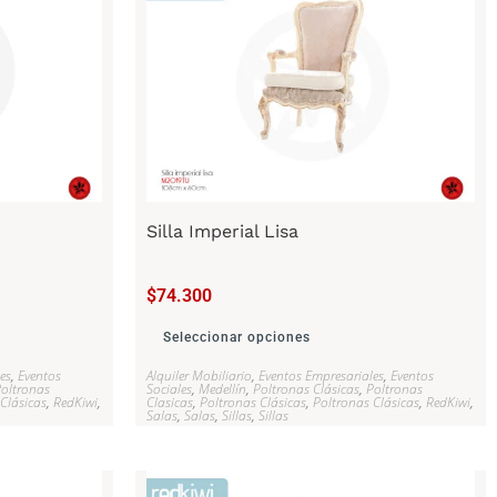
Silla Imperial Lisa
$
74.300
Seleccionar opciones
es
,
Eventos
Alquiler Mobiliario
,
Eventos Empresariales
,
Eventos
oltronas
Sociales
,
Medellín
,
Poltronas Clásicas
,
Poltronas
Clásicas
,
RedKiwi
,
Clasicas
,
Poltronas Clásicas
,
Poltronas Clásicas
,
RedKiwi
,
Salas
,
Salas
,
Sillas
,
Sillas