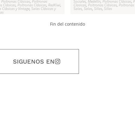
,
Poltronas Clásicas
,
Poltronas
Sociales
,
Medellín
,
Poltronas Clásicas
,
P
s Clásicas
,
Poltronas Clásicas
,
RedKiwi
,
Clasicas
,
Poltronas Clásicas
,
Poltronas 
s Clásicas y Vintage
,
Salas Clásicas y
Salas
,
Salas
,
Sillas
,
Sillas
las
Fin del contenido
SIGUENOS EN
estidad, puntualidad, calidad, responsabilidad, creatividad, trabajo en equip