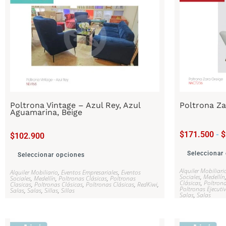
Poltrona Vintage – Azul Rey, Azul
Poltrona Za
Aguamarina, Beige
$
171.500
-
$
$
102.900
Seleccionar
Seleccionar opciones
Alquiler Mobiliari
Alquiler Mobiliario
,
Eventos Empresariales
,
Eventos
Sociales
,
Medellín
Sociales
,
Medellín
,
Poltronas Clásicas
,
Poltronas
Clásicas
,
Poltrona
Clasicas
,
Poltronas Clásicas
,
Poltronas Clásicas
,
RedKiwi
,
Poltronas Ejecuti
Salas
,
Salas
,
Sillas
,
Sillas
Salas
,
Salas