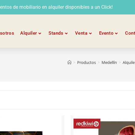
tos de mobiliario en alquiler disponibles a un Click!
sotros
Alquiler
Stands
Venta
Evento
Con
>
Productos
>
Medellín
>
Alquile