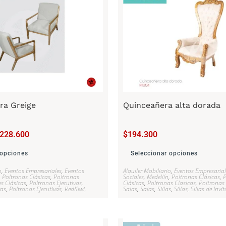
ra Greige
Quinceañera alta dorada
228.600
$
194.300
 opciones
Seleccionar opciones
o
,
Eventos Empresariales
,
Eventos
Alquiler Mobiliario
,
Eventos Empresarial
,
Poltronas Clásicas
,
Poltronas
Sociales
,
Medellín
,
Poltronas Clásicas
,
P
s Clásicas
,
Poltronas Ejecutivas
,
Clásicas
,
Poltronas Clasicas
,
Poltronas 
vas
,
Poltronas Ejecutivas
,
RedKiwi
,
Salas
,
Salas
,
Sillas
,
Sillas
,
Sillas de Invi