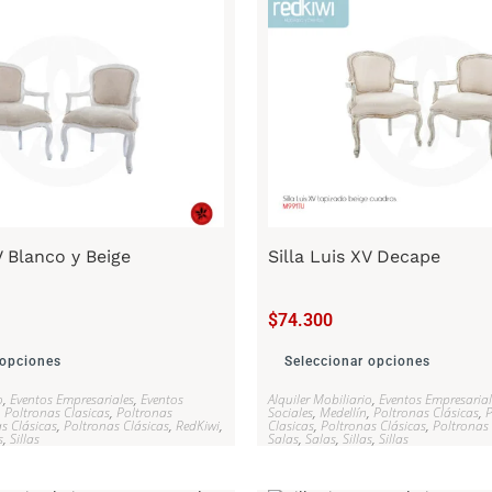
V Blanco y Beige
Silla Luis XV Decape
$
74.300
 opciones
Seleccionar opciones
o
,
Eventos Empresariales
,
Eventos
Alquiler Mobiliario
,
Eventos Empresarial
,
Poltronas Clasicas
,
Poltronas
Sociales
,
Medellín
,
Poltronas Clásicas
,
P
s Clásicas
,
Poltronas Clásicas
,
RedKiwi
,
Clasicas
,
Poltronas Clásicas
,
Poltronas 
s
,
Sillas
Salas
,
Salas
,
Sillas
,
Sillas