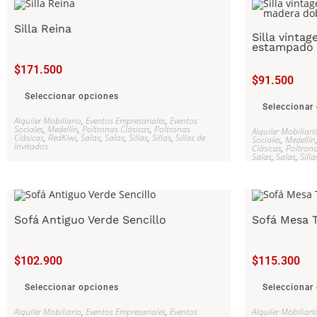
Silla Reina
Silla vintag
estampado 
$
171.500
$
91.500
Seleccionar opciones
Seleccionar
Alquiler Mobiliario
,
Eventos Empresariales
,
Eventos
Sociales
,
Medellín
,
Poltronas Clásicas
,
Poltronas
Alquiler Mobiliari
Clásicas
,
RedKiwi
,
Salas
,
Salas
,
Sillas
,
Sillas
,
Sillas de
Sociales
,
Medellín
Invitados
Clásicas
,
Poltrona
Salas
,
Salas
,
Silla
Sofá Antiguo Verde Sencillo
Sofá Mesa 
$
102.900
$
115.300
Seleccionar opciones
Seleccionar
Alquiler Mobiliario
,
Eventos Empresariales
,
Eventos
Alquiler Mobiliari