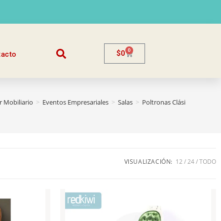
0
$
0
tacto
r Mobiliario
>
Eventos Empresariales
>
Salas
>
Poltronas Clásicas
VISUALIZACIÓN:
12
24
TODO