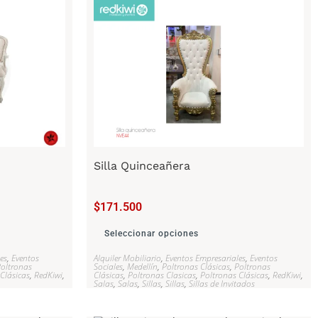
Silla Quinceañera
$
171.500
Seleccionar opciones
es
,
Eventos
Alquiler Mobiliario
,
Eventos Empresariales
,
Eventos
oltronas
Sociales
,
Medellín
,
Poltronas Clásicas
,
Poltronas
Clásicas
,
RedKiwi
,
Clásicas
,
Poltronas Clasicas
,
Poltronas Clásicas
,
RedKiwi
,
Salas
,
Salas
,
Sillas
,
Sillas
,
Sillas de Invitados