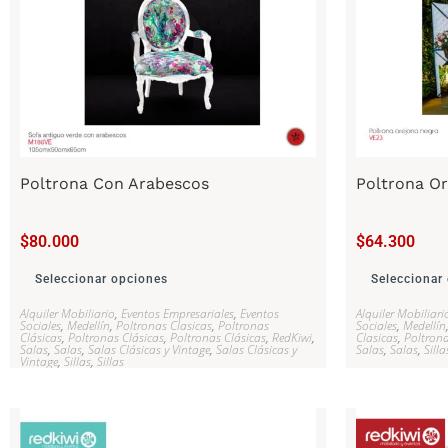
Poltrona Con Arabescos
Poltrona Or
$
80.000
$
64.300
Seleccionar opciones
Seleccionar
Alquiler Mobiliario
,
Eventos Empresariales
,
Eventos
Alquiler Mobiliari
Sociales
,
Medellín
,
Poltronas Clasicas
,
Poltronas
Sociales
,
Medellín
Clásicas
,
Poltronas Clásicas
,
Poltronas Clásicas
,
RedKiwi
,
Clasicas
,
Poltrona
Salas
,
Salas
,
Salas Clásicas y Vintage
,
Salas Clásicas y
Salas
,
Salas
,
Silla
Vintage
,
Sillas
,
Sillas