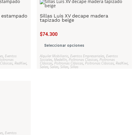
on estampado
Sillas Luis XV decape madera
tapizado beige
$
74.300
Seleccionar opciones
es
,
Eventos
Alquiler Mobiliario
,
Eventos Empresariales
,
Eventos
oltronas
Sociales
,
Medellín
,
Poltronas Clasicas
,
Poltronas
Clásicas
,
RedKiwi
,
Clásicas
,
Poltronas Clásicas
,
Poltronas Clásicas
,
RedKiwi
,
Salas
,
Salas
,
Sillas
,
Sillas
es
,
Eventos