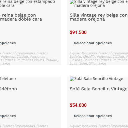
e reina beige con
Silla vintage rey beige c
madera doble cara
madera orejona
$
91.500
 opciones
Seleccionar opciones
o
,
Eventos Empresariales
,
Eventos
Alquiler Mobiliario
,
Eventos Empresarial
,
Poltronas Clasicas
,
Poltronas
Sociales
,
Medellín
,
Poltronas Clásicas
,
P
s Clásicas
,
Poltronas Clásicas
,
RedKiwi
,
Clasicas
,
Poltronas Clásicas
,
Poltronas 
s
,
Sillas
Salas
,
Salas
,
Sillas
,
Sillas
Teléfono
Sofá Sala Sencillo Vintage
$
54.000
 opciones
Seleccionar opciones
o
,
Eventos Empresariales
,
Eventos
Alquiler Mobiliario
,
Eventos Empresarial