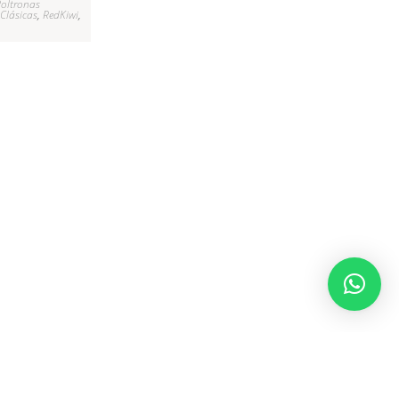
oltronas
Clásicas
,
RedKiwi
,
o, sostenibilidad y crecimiento.