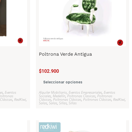
Poltrona Verde Antigua
$
102.900
Seleccionar opciones
es
,
Eventos
Alquiler Mobiliario
,
Eventos Empresariales
,
Eventos
oltronas
Sociales
,
Medellín
,
Poltronas Clasicas
,
Poltronas
Clásicas
,
RedKiwi
,
Clásicas
,
Poltronas Clásicas
,
Poltronas Clásicas
,
RedKiwi
,
Salas
,
Salas
,
Sillas
,
Sillas