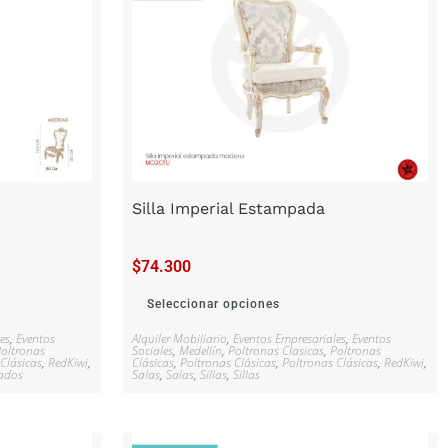
Silla Imperial Estampada
$
74.300
Seleccionar opciones
es
,
Eventos
Alquiler Mobiliario
,
Eventos Empresariales
,
Eventos
oltronas
Sociales
,
Medellín
,
Poltronas Clasicas
,
Poltronas
Clásicas
,
RedKiwi
,
Clásicas
,
Poltronas Clásicas
,
Poltronas Clásicas
,
RedKiwi
,
tados
Salas
,
Salas
,
Sillas
,
Sillas