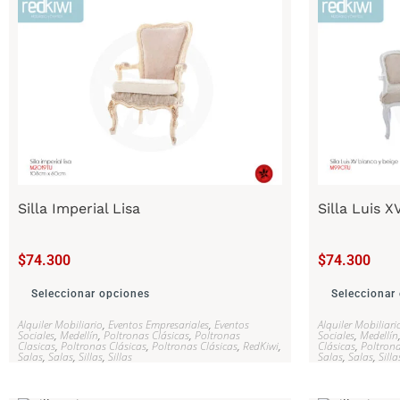
Silla Imperial Lisa
Silla Luis X
$
74.300
$
74.300
Seleccionar opciones
Seleccionar
Alquiler Mobiliario
,
Eventos Empresariales
,
Eventos
Alquiler Mobiliari
Sociales
,
Medellín
,
Poltronas Clásicas
,
Poltronas
Sociales
,
Medellín
Clasicas
,
Poltronas Clásicas
,
Poltronas Clásicas
,
RedKiwi
,
Clásicas
,
Poltrona
Salas
,
Salas
,
Sillas
,
Sillas
Salas
,
Salas
,
Silla