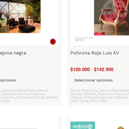
ejona negra
Poltrona Roja Luis XV
$
100.000
-
$
142.900
 opciones
Seleccionar opciones
o
,
Eventos Empresariales
,
Eventos
Alquiler Mobiliario
,
Eventos Empresarial
,
Poltronas Clásicas
,
Poltronas
Sociales
,
Medellín
,
Poltronas Clasicas
,
P
s Clásicas
,
Poltronas Clásicas
,
RedKiwi
,
Clásicas
,
Poltronas Clásicas
,
Poltronas 
s
,
Sillas
Salas
,
Salas
,
Sillas
,
Sillas