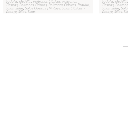
Sociales
,
Medellín
,
Poltronas Clásicas
,
Poltronas
Sociales
,
Medellín
Clasicas
,
Poltronas Clásicas
,
Poltronas Clásicas
,
RedKiwi
,
Clasicas
,
Poltrona
Salas
,
Salas
,
Salas Clásicas y Vintage
,
Salas Clásicas y
Salas
,
Salas
,
Sala
Vintage
,
Sillas
,
Sillas
Vintage
,
Sillas
,
Sil
Nuestro objetivo es que cada servicio refleje nuestros valores hon