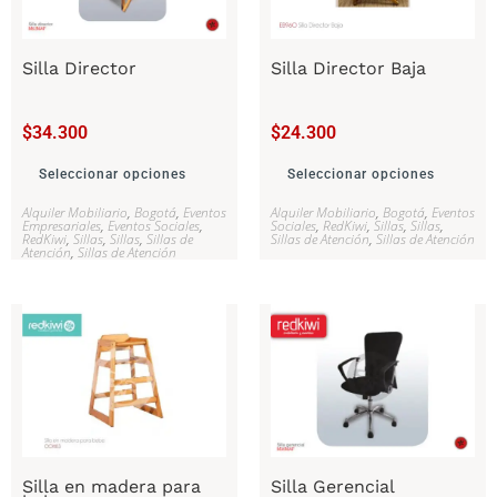
Silla Director
Silla Director Baja
$
34.300
$
24.300
Seleccionar opciones
Seleccionar opciones
Alquiler Mobiliario
,
Bogotá
,
Eventos
Alquiler Mobiliario
,
Bogotá
,
Eventos
Empresariales
,
Eventos Sociales
,
Sociales
,
RedKiwi
,
Sillas
,
Sillas
,
RedKiwi
,
Sillas
,
Sillas
,
Sillas de
Sillas de Atención
,
Sillas de Atención
Atención
,
Sillas de Atención
Silla en madera para
Silla Gerencial