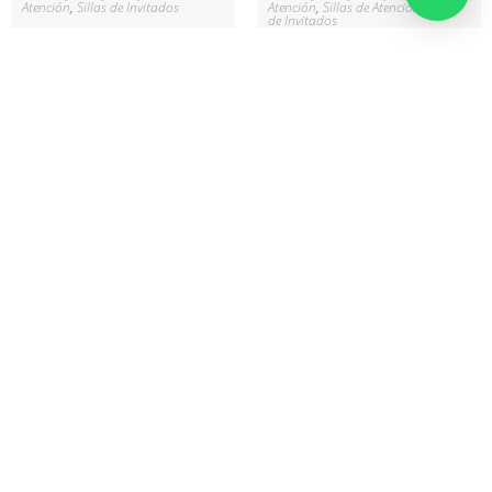
Atención
,
Sillas de Invitados
Atención
,
Sillas de Atención
,
Sillas
de Invitados
Silla Tiffany Dorado Y
Silla Urban
Plateado
$
80.000
$
8.600
Seleccionar opciones
Seleccionar opciones
Alquiler Mobiliario
,
Bogotá
,
Eventos
Alquiler Mobiliario
,
Bogotá
,
Eventos
Empresariales
,
Eventos Sociales
,
Empresariales
,
Eventos Sociales
,
RedKiwi
,
Sillas
,
Sillas
,
Sillas de
RedKiwi
,
Sillas
,
Sillas
,
Sillas de
Atención
,
Sillas de Atención
Atención
,
Sillas de Atención
,
Sillas
de Invitados