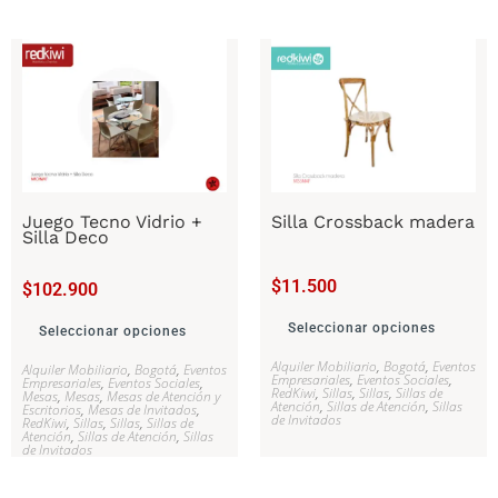
Juego Tecno Vidrio +
Silla Crossback madera
Silla Deco
$
11.500
$
102.900
Seleccionar opciones
Seleccionar opciones
Alquiler Mobiliario
,
Bogotá
,
Eventos
Alquiler Mobiliario
,
Bogotá
,
Eventos
Empresariales
,
Eventos Sociales
,
Empresariales
,
Eventos Sociales
,
RedKiwi
,
Sillas
,
Sillas
,
Sillas de
Mesas
,
Mesas
,
Mesas de Atención y
Atención
,
Sillas de Atención
,
Sillas
Escritorios
,
Mesas de Invitados
,
de Invitados
RedKiwi
,
Sillas
,
Sillas
,
Sillas de
Atención
,
Sillas de Atención
,
Sillas
de Invitados