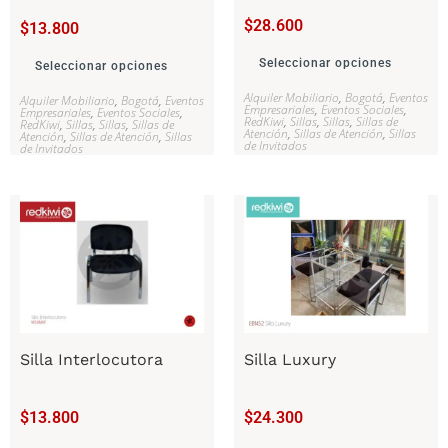
$
28.600
$
13.800
Seleccionar opciones
Seleccionar opciones
Alquiler Mobiliario
,
Bogotá
,
Eventos
Alquiler Mobiliario
,
Bogotá
,
Eventos
Empresariales
,
Eventos Sociales
,
Empresariales
,
Eventos Sociales
,
RedKiwi
,
Sillas
,
Sillas
,
Sillas de
RedKiwi
,
Sillas
,
Sillas
,
Sillas de
Atención
,
Sillas de Atención
,
Sillas
Atención
,
Sillas de Atención
,
Sillas
de Invitados
de Invitados
Silla Interlocutora
Silla Luxury
$
13.800
$
24.300