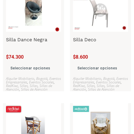
Silla Dance Negra
Silla Deco
$
74.300
$
8.600
Seleccionar opciones
Seleccionar opciones
Alquiler Mobiliario
,
Bogotá
,
Eventos
Alquiler Mobiliario
,
Bogotá
,
Eventos
Empresariales
,
Eventos Sociales
,
Empresariales
,
Eventos Sociales
,
RedKiwi
,
Sillas
,
Sillas
,
Sillas de
RedKiwi
,
Sillas
,
Sillas
,
Sillas de
Atención
,
Sillas de Atención
Atención
,
Sillas de Atención