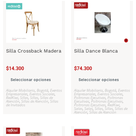
Silla Crossback Madera
Silla Dance Blanca
$
14.300
$
74.300
Seleccionar opciones
Seleccionar opciones
Alquiler Mobiliario
,
Bogotá
,
Eventos
Alquiler Mobiliario
,
Bogotá
,
Eventos
Empresariales
,
Eventos Sociales
,
Empresariales
,
Eventos Sociales
,
RedKiwi
,
Sillas
,
Sillas
,
Sillas de
Poltronas Ejecutivas
,
Poltronas
Atención
,
Sillas de Atención
,
Sillas
Ejecutivas
,
Poltronas Ejecutivas
,
de Invitados
Poltronas Ejecutivas
,
RedKiwi
,
Salas
,
Salas
,
Sillas
,
Sillas
,
Sillas de
Atención
,
Sillas de Atención