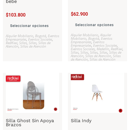
bebe
$
62.900
$
103.800
Seleccionar opciones
Seleccionar opciones
Alquiler Mobiliario
,
Alquiler
Alquiler Mobiliario
,
Bogotá
,
Eventos
Mobiliario
,
Bogotá
,
Eventos
Empresariales
,
Eventos Sociales
,
Empresariales
,
Eventos
RedKiwi
,
Sillas
,
Sillas
,
Sillas de
Empresariales
,
Eventos Sociales
,
Atención
,
Sillas de Atención
Eventos Sociales
,
Medellín
,
RedKiwi
,
Sillas
,
Sillas
,
Sillas
,
Sillas
,
Sillas de
Atención
,
Sillas de Atención
,
Sillas
de Atención
,
Sillas de Atención
Silla Ghost Sin Apoya
Silla Indy
Brazos