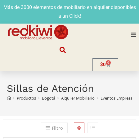
Más de 3000 elementos de mobiliario en alquiler disponibles
a un Click!
Nosotros
0
$
0
Alquiler
Stands
Sillas de Atención
>
Productos
>
Bogotá
>
Alquiler Mobiliario
>
Eventos Empresarial
Venta
Evento
Filtro
Contacto