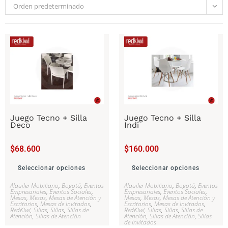
Orden predeterminado
Juego Tecno + Silla
Juego Tecno + Silla
Deco
Indi
$
68.600
$
160.000
Seleccionar opciones
Seleccionar opciones
Alquiler Mobiliario
,
Bogotá
,
Eventos
Alquiler Mobiliario
,
Bogotá
,
Eventos
Empresariales
,
Eventos Sociales
,
Empresariales
,
Eventos Sociales
,
Mesas
,
Mesas
,
Mesas de Atención y
Mesas
,
Mesas
,
Mesas de Atención y
Escritorios
,
Mesas de Invitados
,
Escritorios
,
Mesas de Invitados
,
RedKiwi
,
Sillas
,
Sillas
,
Sillas de
RedKiwi
,
Sillas
,
Sillas
,
Sillas de
Atención
,
Sillas de Atención
Atención
,
Sillas de Atención
,
Sillas
de Invitados