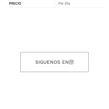
PRECIO
Por Día
SIGUENOS EN
Nuestro objetivo es que cada servicio refleje nuestros valores
honestidad, puntualidad, calidad, responsabilidad, creatividad, trabajo
en equipo, sostenibilidad y crecimiento.