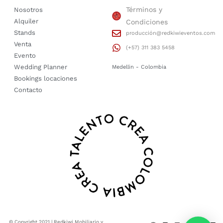
Términos y
Nosotros
Alquiler
Condiciones
Stands
producción@redkiwieventos.com
Venta
(+57) 311 383 5458
Evento
Wedding Planner
Medellin - Colombia
Bookings locaciones
Contacto
© Copyright 2021 | Redkiwi Mobiliario y