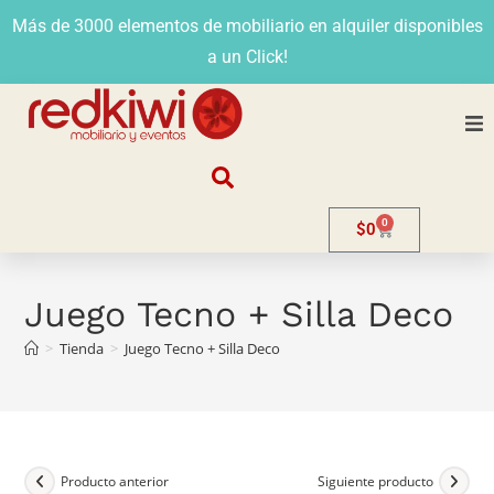
Más de 3000 elementos de mobiliario en alquiler disponibles
a un Click!
Nosotros
0
$
0
Alquiler
Stands
Juego Tecno + Silla Deco
>
Tienda
>
Juego Tecno + Silla Deco
Venta
Evento
Contacto
Producto anterior
Siguiente producto