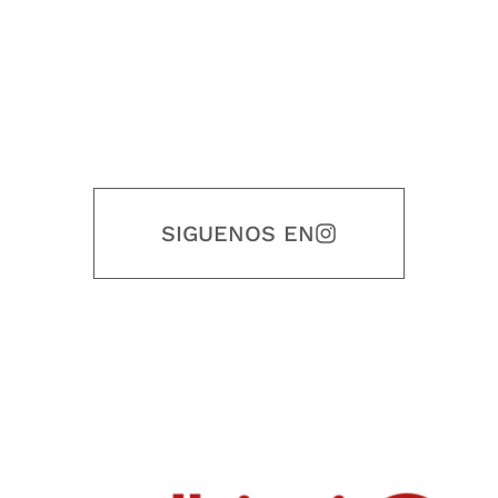
SIGUENOS EN
Nuestro objetivo es que cada servicio refleje nuestros valores
honestidad, puntualidad, calidad, responsabilidad, creatividad, trabajo
en equipo, sostenibilidad y crecimiento.