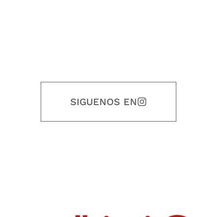
SIGUENOS EN
Nuestro objetivo es que cada servicio refleje nuestros valores
honestidad, puntualidad, calidad, responsabilidad, creatividad, trabajo
en equipo, sostenibilidad y crecimiento.