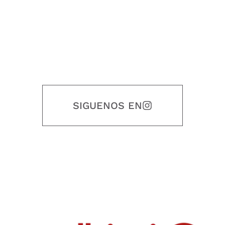
SIGUENOS EN
Nuestro objetivo es que cada servicio refleje nuestros valores
honestidad, puntualidad, calidad, responsabilidad, creatividad, trabajo
en equipo, sostenibilidad y crecimiento.