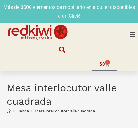
Más de 3000 elementos de mobiliario en alquiler disponibles
a un Click!
Nosotros
0
$
0
Alquiler
Stands
Mesa interlocutor valle
cuadrada
Venta
>
Tienda
>
Mesa interlocutor valle cuadrada
Evento
Contacto