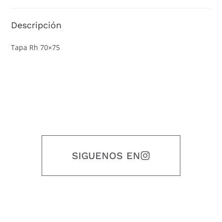
Descripción
Tapa Rh 70×75
SIGUENOS EN
Nuestro objetivo es que cada servicio refleje nuestros valores
honestidad, puntualidad, calidad, responsabilidad, creatividad, trabajo
en equipo, sostenibilidad y crecimiento.