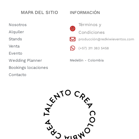
MAPA DEL SITIO
INFORMACIÓN
Términos y
Nosotros
Alquiler
Condiciones
Stands
producción@redkiwieventos.com
Venta
(+57) 311 383 5458
Evento
Wedding Planner
Medellin - Colombia
Bookings locaciones
Contacto