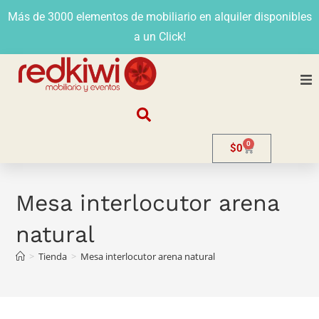
Más de 3000 elementos de mobiliario en alquiler disponibles
a un Click!
Nosotros
0
$
0
Alquiler
Stands
Mesa interlocutor arena
natural
Venta
>
Tienda
>
Mesa interlocutor arena natural
Evento
Contacto