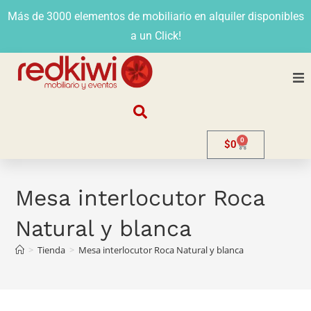
Más de 3000 elementos de mobiliario en alquiler disponibles
a un Click!
Nosotros
0
$
0
Alquiler
Stands
Mesa interlocutor Roca
Natural y blanca
Venta
>
Tienda
>
Mesa interlocutor Roca Natural y blanca
Evento
Contacto