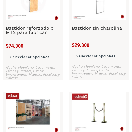
Bastidor reforzado x
Bastidor sin charolina
MT2 para fabricar
$
29.800
$
74.300
Seleccionar opciones
Seleccionar opciones
Alquiler Mobiliario
,
Cerramientos,
Alquiler Mobiliario
,
Cerramientos,
Techos y Paredes
,
Eventos
Techos y Paredes
,
Eventos
Empresariales
,
Medellín
,
Panelería y
Empresariales
,
Medellín
,
Panelería y
Paredes
Paredes