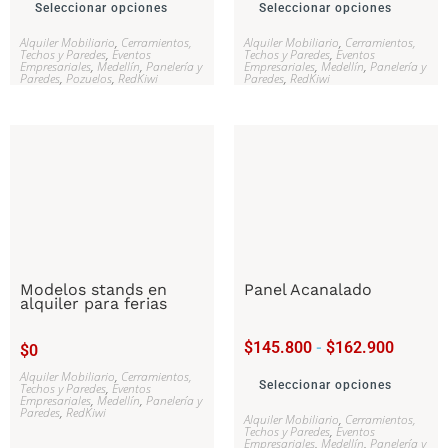
Seleccionar opciones
Seleccionar opciones
Alquiler Mobiliario
,
Cerramientos,
Alquiler Mobiliario
,
Cerramientos,
Techos y Paredes
,
Eventos
Techos y Paredes
,
Eventos
Empresariales
,
Medellín
,
Panelería y
Empresariales
,
Medellín
,
Panelería y
Paredes
,
Pozuelos
,
RedKiwi
Paredes
,
RedKiwi
Modelos stands en
Panel Acanalado
alquiler para ferias
$
145.800
-
$
162.900
$
0
Alquiler Mobiliario
,
Cerramientos,
Seleccionar opciones
Techos y Paredes
,
Eventos
Empresariales
,
Medellín
,
Panelería y
Paredes
,
RedKiwi
Alquiler Mobiliario
,
Cerramientos,
Techos y Paredes
,
Eventos
Empresariales
,
Medellín
,
Panelería y