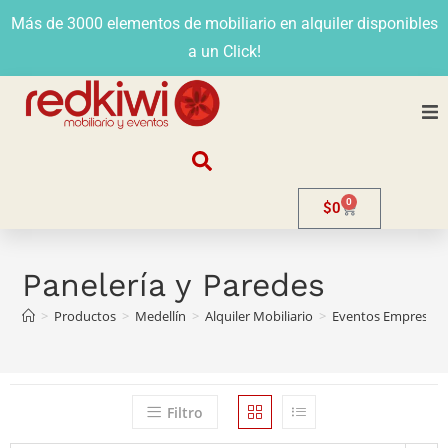
Más de 3000 elementos de mobiliario en alquiler disponibles
a un Click!
Nosotros
0
$
0
Alquiler
Stands
Panelería y Paredes
>
Productos
>
Medellín
>
Alquiler Mobiliario
>
Eventos Empresaria
Venta
Evento
Filtro
Contacto