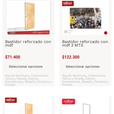
Bastidor reforzado con
Bastidor reforzado con
mdf
mdf 3 MTS
$
71.400
$
122.300
Seleccionar opciones
Seleccionar opciones
Alquiler Mobiliario
,
Cerramientos,
Alquiler Mobiliario
,
Cerramientos,
Techos y Paredes
,
Eventos
Techos y Paredes
,
Eventos
Empresariales
,
Medellín
,
Panelería y
Empresariales
,
Medellín
,
Panelería y
Paredes
Paredes