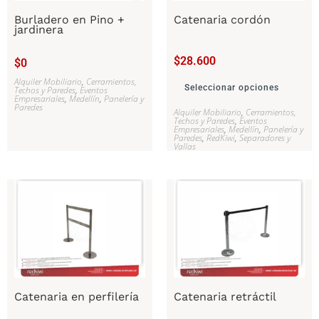
Burladero en Pino +
Catenaria cordón
jardinera
$
28.600
$
0
Alquiler Mobiliario
,
Cerramientos,
Seleccionar opciones
Techos y Paredes
,
Eventos
Empresariales
,
Medellín
,
Panelería y
Paredes
Alquiler Mobiliario
,
Cerramientos,
Techos y Paredes
,
Eventos
Empresariales
,
Medellín
,
Panelería y
Paredes
,
RedKiwi
,
Separadores y
Vallas
Catenaria en perfilería
Catenaria retráctil