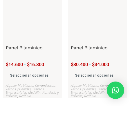
Panel Bilamínico
Panel Bilamínico
$
14.600
-
$
16.300
$
30.400
-
$
34.000
Seleccionar opciones
Seleccionar opciones
Alquiler Mobiliario
,
Cerramientos,
Alquiler Mobiliario
,
Cerramientos,
Techos y Paredes
,
Eventos
Techos y Paredes
,
Eventos
Empresariales
,
Medellín
,
Panelería y
Empresariales
,
Medellín
,
Panelería y
Paredes
,
RedKiwi
Paredes
,
RedKiwi