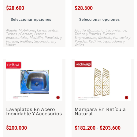
$
28.600
$
28.600
Seleccionar opciones
Seleccionar opciones
Alquiler Mobiliario
,
Cerramientos,
Alquiler Mobiliario
,
Cerramientos,
Techos y Paredes
,
Eventos
Techos y Paredes
,
Eventos
Empresariales
,
Medellín
,
Panelería y
Empresariales
,
Medellín
,
Panelería y
Paredes
,
RedKiwi
,
Separadores y
Paredes
,
RedKiwi
,
Separadores y
Vallas
Vallas
Lavaplatos En Acero
Mampara En Retícula
Inoxidable Y Accesorios
Natural
$
200.000
$
182.200
-
$
203.600