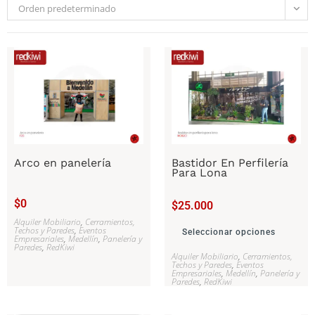
Orden predeterminado
Arco en panelería
Bastidor En Perfilería
Para Lona
$
0
$
25.000
Alquiler Mobiliario
,
Cerramientos,
Techos y Paredes
,
Eventos
Seleccionar opciones
Empresariales
,
Medellín
,
Panelería y
Paredes
,
RedKiwi
Alquiler Mobiliario
,
Cerramientos,
Techos y Paredes
,
Eventos
Empresariales
,
Medellín
,
Panelería y
Paredes
,
RedKiwi