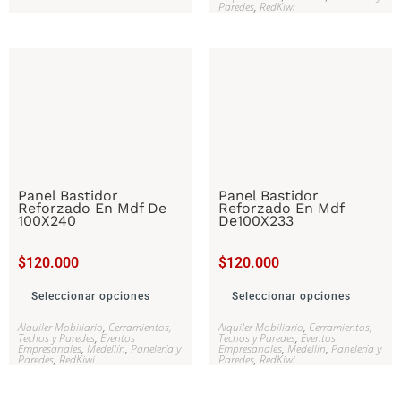
Paredes
,
RedKiwi
Panel Bastidor
Panel Bastidor
Reforzado En Mdf De
Reforzado En Mdf
100X240
De100X233
$
120.000
$
120.000
Seleccionar opciones
Seleccionar opciones
Alquiler Mobiliario
,
Cerramientos,
Alquiler Mobiliario
,
Cerramientos,
Techos y Paredes
,
Eventos
Techos y Paredes
,
Eventos
Empresariales
,
Medellín
,
Panelería y
Empresariales
,
Medellín
,
Panelería y
Paredes
,
RedKiwi
Paredes
,
RedKiwi