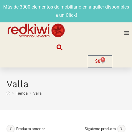
Más de 3000 elementos de mobiliario en alquiler disponibles
a un Click!
Nosotros
0
$
0
Alquiler
Stands
Valla
>
Tienda
>
Valla
Venta
Evento
Contacto
Producto anterior
Siguiente producto