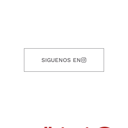
SIGUENOS EN
Nuestro objetivo es que cada servicio refleje nuestros valores
honestidad, puntualidad, calidad, responsabilidad, creatividad, trabajo
en equipo, sostenibilidad y crecimiento.