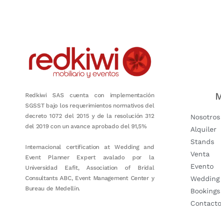
Nuestro objetivo es que cada servicio refleje nuestros valores hon
M
Redkiwi SAS cuenta con implementación
SGSST bajo los requerimientos normativos del
decreto 1072 del 2015 y de la resolución 312
Nosotros
del 2019 con un avance aprobado del 91,5%
Alquiler
Stands
Internacional certification at Wedding and
Venta
Event Planner Expert avalado por la
Evento
Universidad Eafit, Association of Bridal
Consultants ABC, Event Management Center y
Wedding
Bureau de Medellín.
Bookings
Contact