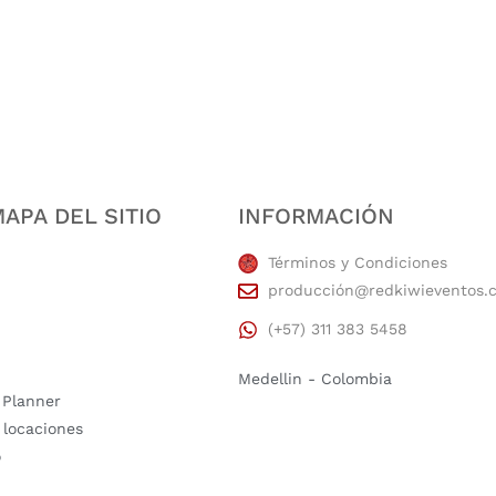
estidad, puntualidad, calidad, responsabilidad, creatividad, trabajo en equip
APA DEL SITIO
INFORMACIÓN
Términos y Condiciones
producción@redkiwieventos.
(+57) 311 383 5458
Medellin - Colombia
 Planner
 locaciones
o