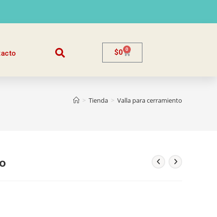
0
$
0
tacto
>
Tienda
>
Valla para cerramiento
o