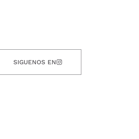
SIGUENOS EN
estidad, puntualidad, calidad, responsabilidad, creatividad, trabajo en equip