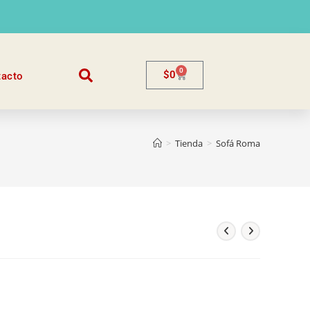
0
$
0
tacto
>
Tienda
>
Sofá Roma