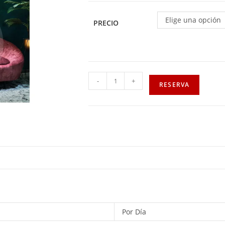
Elige una opción
PRECIO
-
+
RESERVA
Por Día