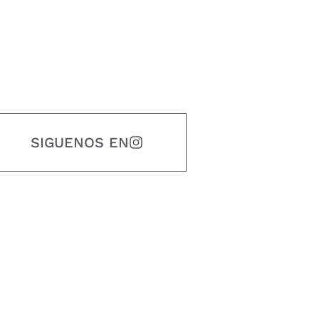
SIGUENOS EN
estidad, puntualidad, calidad, responsabilidad, creatividad, trabajo en equip