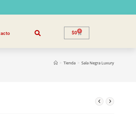
0
$
0
tacto
>
Tienda
>
Sala Negra Luxury