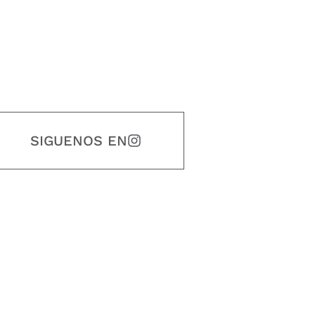
SIGUENOS EN
estidad, puntualidad, calidad, responsabilidad, creatividad, trabajo en equip