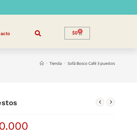
0
$
0
tacto
>
Tienda
>
Sofá Bosco Café 3 puestos
estos
0.000