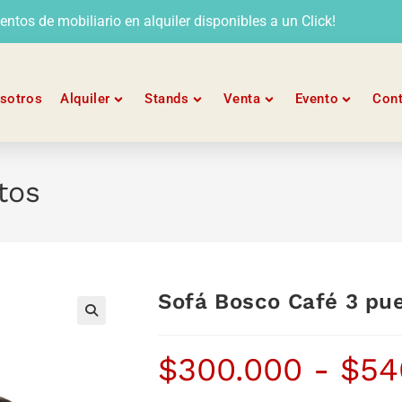
tos de mobiliario en alquiler disponibles a un Click!
sotros
Alquiler
Stands
Venta
Evento
Con
tos
Sofá Bosco Café 3 pu
$
300.000
-
$
54